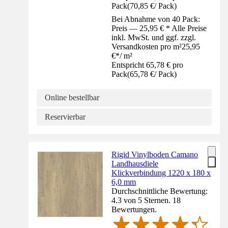
Pack
(
70,85 €
/
Pack
)
Bei Abnahme von 40 Pack:
Preis — 25,95 € * Alle Preise
inkl. MwSt. und ggf. zzgl.
Versandkosten pro m²
25,95
€
*
/
m²
Entspricht 65,78 € pro
Pack
(
65,78 €
/
Pack
)
Online bestellbar
Reservierbar
Rigid Vinylboden Camano
Landhausdiele
Klickverbindung 1220 x 180 x
6,0 mm
Durchschnittliche Bewertung:
4.3 von 5 Sternen. 18
Bewertungen.