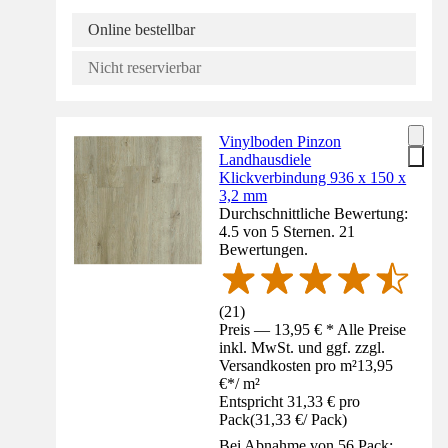
Online bestellbar
Nicht reservierbar
Vinylboden Pinzon
Landhausdiele
Klickverbindung 936 x 150 x
3,2 mm
Durchschnittliche Bewertung:
4.5 von 5 Sternen. 21
Bewertungen.
(
21
)
Preis — 13,95 € * Alle Preise
inkl. MwSt. und ggf. zzgl.
Versandkosten pro m²
13,95
€
*
/
m²
Entspricht 31,33 € pro
Pack
(
31,33 €
/
Pack
)
Bei Abnahme von 56 Pack: