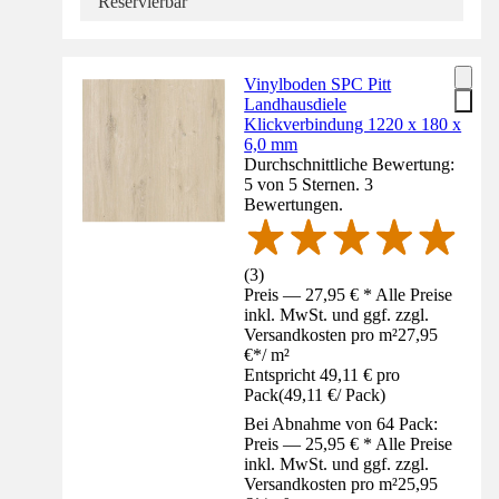
Reservierbar
Vinylboden SPC Pitt
Landhausdiele
Klickverbindung 1220 x 180 x
6,0 mm
Durchschnittliche Bewertung:
5 von 5 Sternen. 3
Bewertungen.
(
3
)
Preis — 27,95 € * Alle Preise
inkl. MwSt. und ggf. zzgl.
Versandkosten pro m²
27,95
€
*
/
m²
Entspricht 49,11 € pro
Pack
(
49,11 €
/
Pack
)
Bei Abnahme von 64 Pack:
Preis — 25,95 € * Alle Preise
inkl. MwSt. und ggf. zzgl.
Versandkosten pro m²
25,95