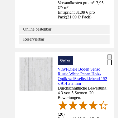
Versandkosten pro m²
13,95
€
*
/
m²
Entspricht 31,09 € pro
Pack
(
31,09 €
/
Pack
)
Online bestellbar
Reservierbar
Vinyl-Diele Boden Senso
Rustic White Pecan Holz-
Optik weiß selbstklebend 152
x 914 x 2 mm
Durchschnittliche Bewertung:
4.3 von 5 Sternen. 20
Bewertungen.
(
20
)