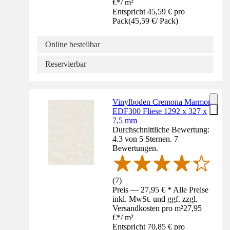
€
*
/
m²
Entspricht 45,59 € pro
Pack
(
45,59 €
/
Pack
)
Online bestellbar
Reservierbar
Vinylboden Cremona Marmor
EDF300 Fliese 1292 x 327 x
7,5 mm
Durchschnittliche Bewertung:
4.3 von 5 Sternen. 7
Bewertungen.
(
7
)
Preis — 27,95 € * Alle Preise
inkl. MwSt. und ggf. zzgl.
Versandkosten pro m²
27,95
€
*
/
m²
Entspricht 70,85 € pro