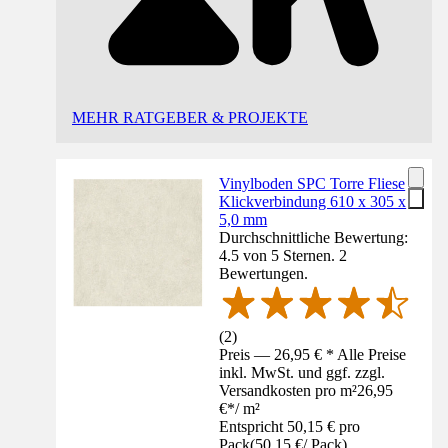
MEHR RATGEBER & PROJEKTE
Vinylboden SPC Torre Fliese
Klickverbindung 610 x 305 x
5,0 mm
Durchschnittliche Bewertung:
4.5 von 5 Sternen. 2
Bewertungen.
(
2
)
Preis — 26,95 € * Alle Preise
inkl. MwSt. und ggf. zzgl.
Versandkosten pro m²
26,95
€
*
/
m²
Entspricht 50,15 € pro
Pack
(
50,15 €
/
Pack
)