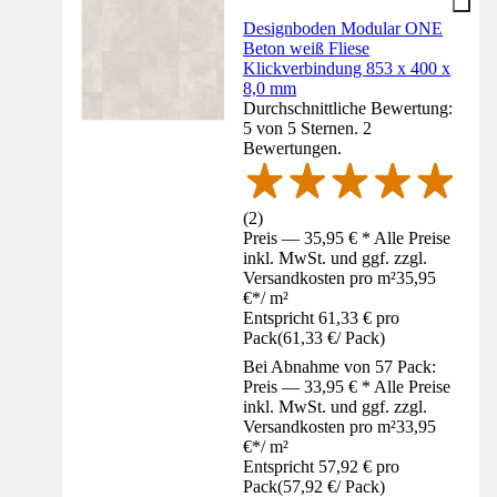
Designboden Modular ONE
Beton weiß Fliese
Klickverbindung 853 x 400 x
8,0 mm
Durchschnittliche Bewertung:
5 von 5 Sternen. 2
Bewertungen.
(
2
)
Preis — 35,95 € * Alle Preise
inkl. MwSt. und ggf. zzgl.
Versandkosten pro m²
35,95
€
*
/
m²
Entspricht 61,33 € pro
Pack
(
61,33 €
/
Pack
)
Bei Abnahme von 57 Pack:
Preis — 33,95 € * Alle Preise
inkl. MwSt. und ggf. zzgl.
Versandkosten pro m²
33,95
€
*
/
m²
Entspricht 57,92 € pro
Pack
(
57,92 €
/
Pack
)