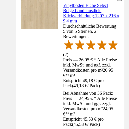
Vinylboden Eiche Select
Beige Landhausdiele
Klickverbindung 1207 x 216 x
9,4 mm
Durchschnittliche Bewertung:
5 von 5 Sternen. 2
Bewertungen.
(
2
)
Preis — 26,95 € * Alle Preise
inkl. MwSt. und ggf. zzgl.
Versandkosten pro m²
26,95
€
*
/
m²
Entspricht 49,18 € pro
Pack
(
49,18 €
/
Pack
)
Bei Abnahme von 36 Pack:
Preis — 24,95 € * Alle Preise
inkl. MwSt. und ggf. zzgl.
Versandkosten pro m²
24,95
€
*
/
m²
Entspricht 45,53 € pro
Pack
(
45,53 €
/
Pack
)