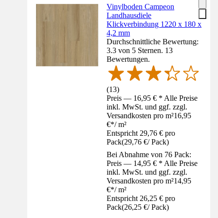
Vinylboden Campeon
Landhausdiele
Klickverbindung 1220 x 180 x
4,2 mm
Durchschnittliche Bewertung:
3.3 von 5 Sternen. 13
Bewertungen.
(
13
)
Preis — 16,95 € * Alle Preise
inkl. MwSt. und ggf. zzgl.
Versandkosten pro m²
16,95
€
*
/
m²
Entspricht 29,76 € pro
Pack
(
29,76 €
/
Pack
)
Bei Abnahme von 76 Pack:
Preis — 14,95 € * Alle Preise
inkl. MwSt. und ggf. zzgl.
Versandkosten pro m²
14,95
€
*
/
m²
Entspricht 26,25 € pro
Pack
(
26,25 €
/
Pack
)