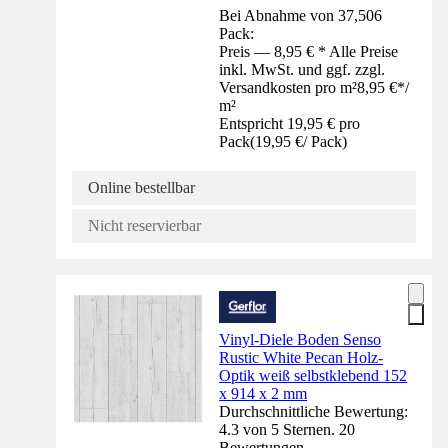
Bei Abnahme von 37,506
Pack:
Preis — 8,95 € * Alle Preise
inkl. MwSt. und ggf. zzgl.
Versandkosten pro m²
8,95 €
*
/
m²
Entspricht 19,95 € pro
Pack
(
19,95 €
/
Pack
)
Online bestellbar
Nicht reservierbar
Vinyl-Diele Boden Senso
Rustic White Pecan Holz-
Optik weiß selbstklebend 152
x 914 x 2 mm
Durchschnittliche Bewertung:
4.3 von 5 Sternen. 20
Bewertungen.