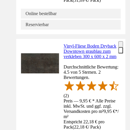
Pack
(
31,09 €
/
Pack
)
Online bestellbar
Reservierbar
Vinyl-Fliese Boden Dryback
Downtown graublau zum
verkleben 300 x 600 x 2 mm
Durchschnittliche Bewertung:
4.5 von 5 Sternen. 2
Bewertungen.
(
2
)
Preis — 9,95 € * Alle Preise
inkl. MwSt. und ggf. zzgl.
Versandkosten pro m²
9,95 €
*
/
m²
Entspricht 22,18 € pro
Pack
(
22,18 €
/
Pack
)