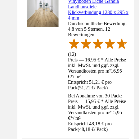
Vinylboden Eiche Gandia
Landhausdiele
Klickverbindung 1280 x 295 x
4 mm
Durchschnittliche Bewertung:
4.8 von 5 Sternen. 12
Bewertungen.
(
12
)
Preis — 16,95 € * Alle Preise
inkl. MwSt. und ggf. zzgl.
Versandkosten pro m²
16,95
€
*
/
m²
Entspricht 51,21 € pro
Pack
(
51,21 €
/
Pack
)
Bei Abnahme von 30 Pack:
Preis — 15,95 € * Alle Preise
inkl. MwSt. und ggf. zzgl.
Versandkosten pro m²
15,95
€
*
/
m²
Entspricht 48,18 € pro
Pack
(
48,18 €
/
Pack
)