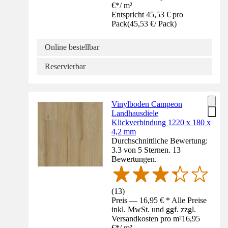
€
*
/
m²
Entspricht 45,53 € pro
Pack
(
45,53 €
/
Pack
)
Online bestellbar
Reservierbar
Vinylboden Campeon
Landhausdiele
Klickverbindung 1220 x 180 x
4,2 mm
Durchschnittliche Bewertung:
3.3 von 5 Sternen. 13
Bewertungen.
(
13
)
Preis — 16,95 € * Alle Preise
inkl. MwSt. und ggf. zzgl.
Versandkosten pro m²
16,95
€
*
/
m²