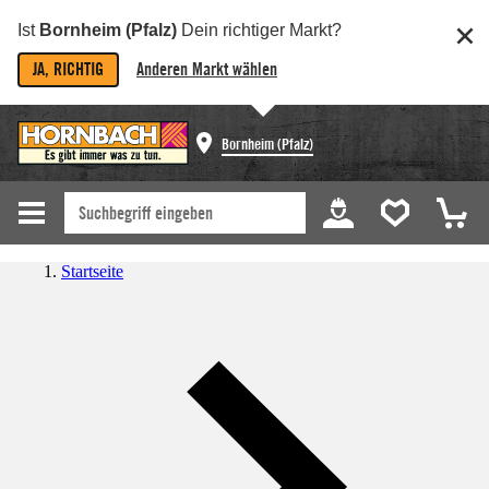
Ist
Bornheim (Pfalz)
Dein richtiger Markt?
JA, RICHTIG
Anderen Markt wählen
Bornheim (Pfalz)
Startseite