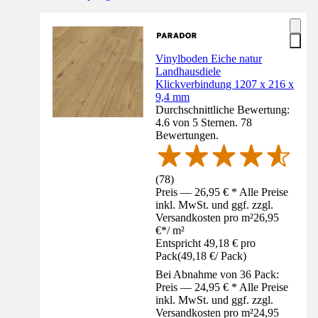
Vinylboden Eiche natur
Landhausdiele
Klickverbindung 1207 x 216 x
9,4 mm
Durchschnittliche Bewertung:
4.6 von 5 Sternen. 78
Bewertungen.
(
78
)
Preis — 26,95 € * Alle Preise
inkl. MwSt. und ggf. zzgl.
Versandkosten pro m²
26,95
€
*
/
m²
Entspricht 49,18 € pro
Pack
(
49,18 €
/
Pack
)
Bei Abnahme von 36 Pack:
Preis — 24,95 € * Alle Preise
inkl. MwSt. und ggf. zzgl.
Versandkosten pro m²
24,95