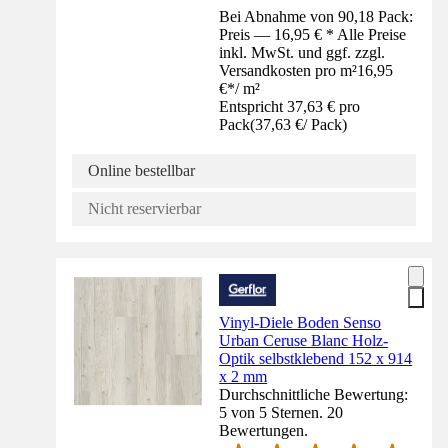
Bei Abnahme von 90,18 Pack:
Preis — 16,95 € * Alle Preise
inkl. MwSt. und ggf. zzgl.
Versandkosten pro m²
16,95
€
*
/
m²
Entspricht 37,63 € pro
Pack
(
37,63 €
/
Pack
)
Online bestellbar
Nicht reservierbar
Vinyl-Diele Boden Senso
Urban Ceruse Blanc Holz-
Optik selbstklebend 152 x 914
x 2 mm
Durchschnittliche Bewertung:
5 von 5 Sternen. 20
Bewertungen.