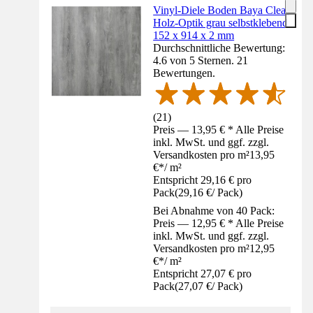
Vinyl-Diele Boden Baya Clear
Holz-Optik grau selbstklebend
152 x 914 x 2 mm
Durchschnittliche Bewertung:
4.6 von 5 Sternen. 21
Bewertungen.
(
21
)
Preis — 13,95 € * Alle Preise
inkl. MwSt. und ggf. zzgl.
Versandkosten pro m²
13,95
€
*
/
m²
Entspricht 29,16 € pro
Pack
(
29,16 €
/
Pack
)
Bei Abnahme von 40 Pack:
Preis — 12,95 € * Alle Preise
inkl. MwSt. und ggf. zzgl.
Versandkosten pro m²
12,95
€
*
/
m²
Entspricht 27,07 € pro
Pack
(
27,07 €
/
Pack
)