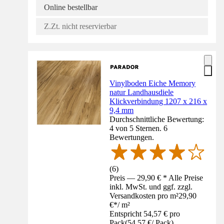
Online bestellbar
Z.Zt. nicht reservierbar
Vinylboden Eiche Memory
natur Landhausdiele
Klickverbindung 1207 x 216 x
9,4 mm
Durchschnittliche Bewertung:
4 von 5 Sternen. 6
Bewertungen.
(
6
)
Preis — 29,90 € * Alle Preise
inkl. MwSt. und ggf. zzgl.
Versandkosten pro m²
29,90
€
*
/
m²
Entspricht 54,57 € pro
Pack
(
54,57 €
/
Pack
)