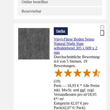
Online bestellbar
Reservierbar
Vinyl-Fliese Boden Senso
Natural Night Slate
selbstklebend 305 x 609 x 2
mm
Durchschnittliche Bewertung:
4.6 von 5 Sternen. 19
Bewertungen.
(
19
)
Preis — 18,95 € * Alle Preise
inkl. MwSt. und ggf. zzgl.
Versandkosten pro m²
18,95
€
*
/
m²
Entspricht 42,07 € pro
Pack
(
42,07 €
/
Pack
)