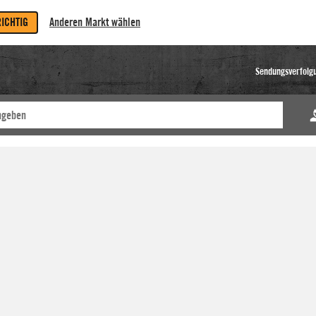
RICHTIG
Anderen Markt wählen
Sendungsverfolg