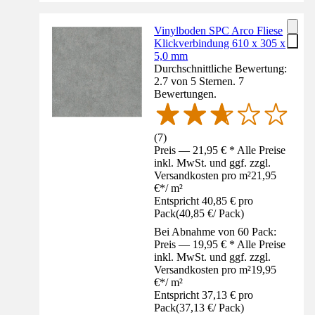
Vinylboden SPC Arco Fliese
Klickverbindung 610 x 305 x
5,0 mm
Durchschnittliche Bewertung:
2.7 von 5 Sternen. 7
Bewertungen.
(
7
)
Preis — 21,95 € * Alle Preise
inkl. MwSt. und ggf. zzgl.
Versandkosten pro m²
21,95
€
*
/
m²
Entspricht 40,85 € pro
Pack
(
40,85 €
/
Pack
)
Bei Abnahme von 60 Pack:
Preis — 19,95 € * Alle Preise
inkl. MwSt. und ggf. zzgl.
Versandkosten pro m²
19,95
€
*
/
m²
Entspricht 37,13 € pro
Pack
(
37,13 €
/
Pack
)