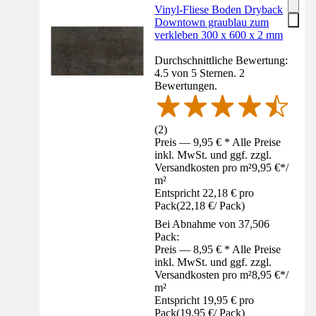
Vinyl-Fliese Boden Dryback
Downtown graublau zum
verkleben 300 x 600 x 2 mm
Durchschnittliche Bewertung:
4.5 von 5 Sternen. 2
Bewertungen.
(
2
)
Preis — 9,95 € * Alle Preise
inkl. MwSt. und ggf. zzgl.
Versandkosten pro m²
9,95 €
*
/
m²
Entspricht 22,18 € pro
Pack
(
22,18 €
/
Pack
)
Bei Abnahme von 37,506
Pack:
Preis — 8,95 € * Alle Preise
inkl. MwSt. und ggf. zzgl.
Versandkosten pro m²
8,95 €
*
/
m²
Entspricht 19,95 € pro
Pack
(
19,95 €
/
Pack
)