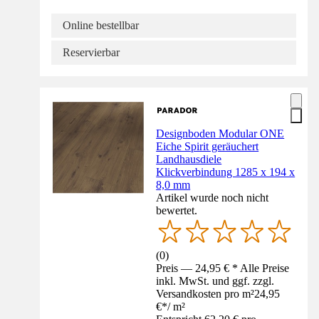
Online bestellbar
Reservierbar
Designboden Modular ONE
Eiche Spirit geräuchert
Landhausdiele
Klickverbindung 1285 x 194 x
8,0 mm
Artikel wurde noch nicht
bewertet.
(
0
)
Preis — 24,95 € * Alle Preise
inkl. MwSt. und ggf. zzgl.
Versandkosten pro m²
24,95
€
*
/
m²