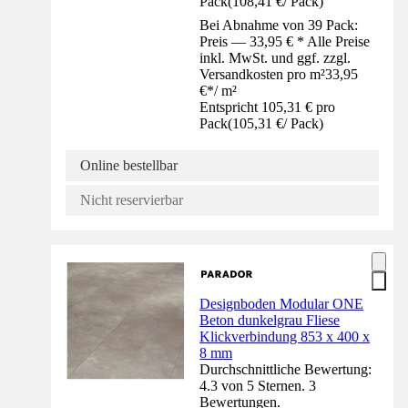
Pack
(
108,41 €
/
Pack
)
Bei Abnahme von 39 Pack:
Preis — 33,95 € * Alle Preise
inkl. MwSt. und ggf. zzgl.
Versandkosten pro m²
33,95
€
*
/
m²
Entspricht 105,31 € pro
Pack
(
105,31 €
/
Pack
)
Online bestellbar
Nicht reservierbar
Designboden Modular ONE
Beton dunkelgrau Fliese
Klickverbindung 853 x 400 x
8 mm
Durchschnittliche Bewertung:
4.3 von 5 Sternen. 3
Bewertungen.