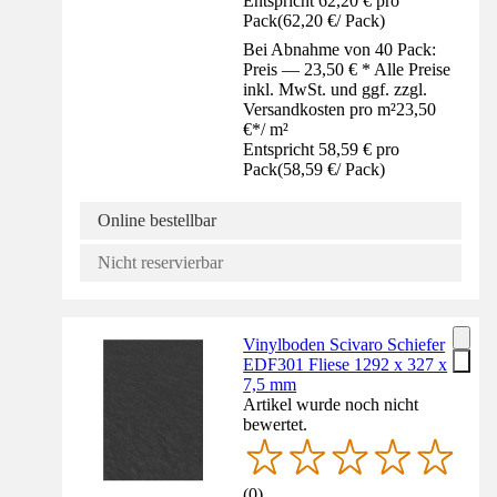
Entspricht 62,20 € pro
Pack
(
62,20 €
/
Pack
)
Bei Abnahme von 40 Pack:
Preis — 23,50 € * Alle Preise
inkl. MwSt. und ggf. zzgl.
Versandkosten pro m²
23,50
€
*
/
m²
Entspricht 58,59 € pro
Pack
(
58,59 €
/
Pack
)
Online bestellbar
Nicht reservierbar
Vinylboden Scivaro Schiefer
EDF301 Fliese 1292 x 327 x
7,5 mm
Artikel wurde noch nicht
bewertet.
(
0
)