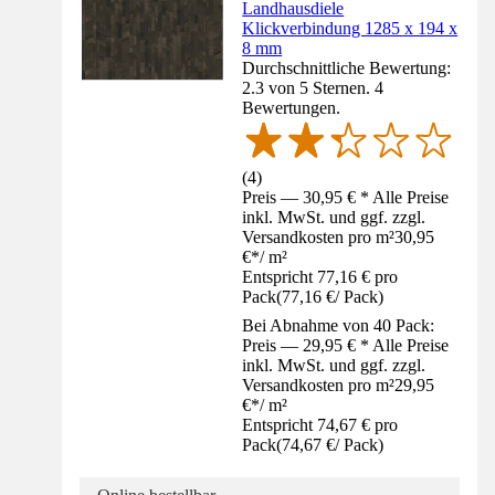
Landhausdiele
Klickverbindung 1285 x 194 x
8 mm
Durchschnittliche Bewertung:
2.3 von 5 Sternen. 4
Bewertungen.
(
4
)
Preis — 30,95 € * Alle Preise
inkl. MwSt. und ggf. zzgl.
Versandkosten pro m²
30,95
€
*
/
m²
Entspricht 77,16 € pro
Pack
(
77,16 €
/
Pack
)
Bei Abnahme von 40 Pack:
Preis — 29,95 € * Alle Preise
inkl. MwSt. und ggf. zzgl.
Versandkosten pro m²
29,95
€
*
/
m²
Entspricht 74,67 € pro
Pack
(
74,67 €
/
Pack
)