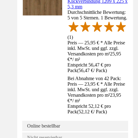
Klickverbindung 1209 x 225 x
5,3 mm
Durchschnittliche Bewertung:
5 von 5 Sternen. 1 Bewertung.
(
1
)
Preis — 25,95 € * Alle Preise
inkl. MwSt. und ggf. zzgl.
Versandkosten pro m²
25,95
€
*
/
m²
Entspricht 56,47 € pro
Pack
(
56,47 €
/
Pack
)
Bei Abnahme von 42 Pack:
Preis — 23,95 € * Alle Preise
inkl. MwSt. und ggf. zzgl.
Versandkosten pro m²
23,95
€
*
/
m²
Entspricht 52,12 € pro
Pack
(
52,12 €
/
Pack
)
Online bestellbar
Nicht reservierbar