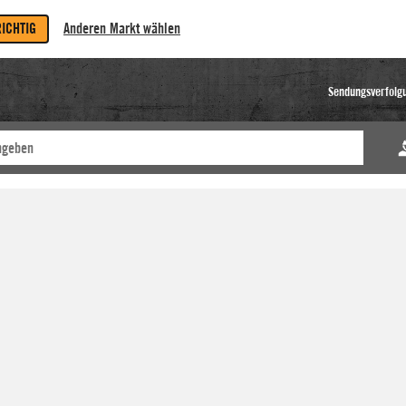
RICHTIG
Anderen Markt wählen
Sendungsverfolg