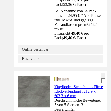
Entspricht 53,36 € pro
Pack
(
53,36 €
/
Pack
)
Bei Abnahme von 54 Pack:
Preis — 24,95 € * Alle Preise
inkl. MwSt. und ggf. zzgl.
Versandkosten pro m²
24,95
€
*
/
m²
Entspricht 49,40 € pro
Pack
(
49,40 €
/
Pack
)
Online bestellbar
Reservierbar
Vinylboden Stein Iraklio Fliese
Klickverbindung 1212,9 x
603,3 x 6 mm
Durchschnittliche Bewertung:
5 von 5 Sternen. 3
Bewertungen.