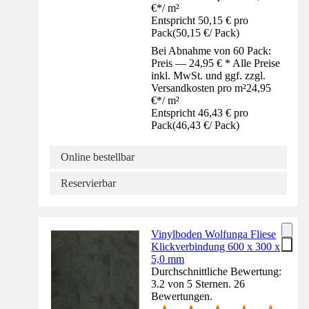
€
*
/
m²
Entspricht 50,15 € pro
Pack
(
50,15 €
/
Pack
)
Bei Abnahme von 60 Pack:
Preis — 24,95 € * Alle Preise
inkl. MwSt. und ggf. zzgl.
Versandkosten pro m²
24,95
€
*
/
m²
Entspricht 46,43 € pro
Pack
(
46,43 €
/
Pack
)
Online bestellbar
Reservierbar
Vinylboden Wolfunga Fliese
Klickverbindung 600 x 300 x
5,0 mm
Durchschnittliche Bewertung:
3.2 von 5 Sternen. 26
Bewertungen.