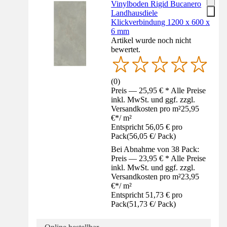
Vinylboden Rigid Bucanero
Landhausdiele
Klickverbindung 1200 x 600 x
6 mm
Artikel wurde noch nicht
bewertet.
(
0
)
Preis — 25,95 € * Alle Preise
inkl. MwSt. und ggf. zzgl.
Versandkosten pro m²
25,95
€
*
/
m²
Entspricht 56,05 € pro
Pack
(
56,05 €
/
Pack
)
Bei Abnahme von 38 Pack:
Preis — 23,95 € * Alle Preise
inkl. MwSt. und ggf. zzgl.
Versandkosten pro m²
23,95
€
*
/
m²
Entspricht 51,73 € pro
Pack
(
51,73 €
/
Pack
)