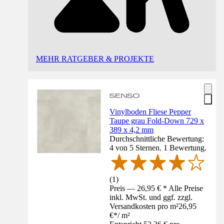
MEHR RATGEBER & PROJEKTE
Vinylboden Fliese Pepper
Taupe grau Fold-Down 729 x
389 x 4,2 mm
Durchschnittliche Bewertung:
4 von 5 Sternen. 1 Bewertung.
(
1
)
Preis — 26,95 € * Alle Preise
inkl. MwSt. und ggf. zzgl.
Versandkosten pro m²
26,95
€
*
/
m²