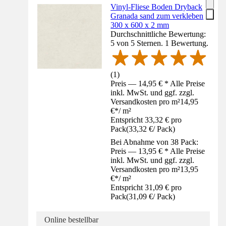
Vinyl-Fliese Boden Dryback
Granada sand zum verkleben
300 x 600 x 2 mm
Durchschnittliche Bewertung:
5 von 5 Sternen. 1 Bewertung.
(
1
)
Preis — 14,95 € * Alle Preise
inkl. MwSt. und ggf. zzgl.
Versandkosten pro m²
14,95
€
*
/
m²
Entspricht 33,32 € pro
Pack
(
33,32 €
/
Pack
)
Bei Abnahme von 38 Pack:
Preis — 13,95 € * Alle Preise
inkl. MwSt. und ggf. zzgl.
Versandkosten pro m²
13,95
€
*
/
m²
Entspricht 31,09 € pro
Pack
(
31,09 €
/
Pack
)
Online bestellbar