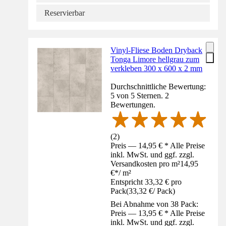
Reservierbar
Vinyl-Fliese Boden Dryback
Tonga Limore hellgrau zum
verkleben 300 x 600 x 2 mm
Durchschnittliche Bewertung:
5 von 5 Sternen. 2
Bewertungen.
(
2
)
Preis — 14,95 € * Alle Preise
inkl. MwSt. und ggf. zzgl.
Versandkosten pro m²
14,95
€
*
/
m²
Entspricht 33,32 € pro
Pack
(
33,32 €
/
Pack
)
Bei Abnahme von 38 Pack:
Preis — 13,95 € * Alle Preise
inkl. MwSt. und ggf. zzgl.