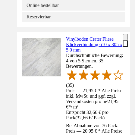
Online bestellbar
Reservierbar
Vinylboden Crater Fliese
Klickverbindung 610 x 305 x
5,0 mm
Durchschnittliche Bewertung:
4 von 5 Sternen. 35
Bewertungen.
(
35
)
Preis — 21,95 € * Alle Preise
inkl. MwSt. und ggf. zzgl.
Versandkosten pro m²
21,95
€
*
/
m²
Entspricht 32,66 € pro
Pack
(
32,66 €
/
Pack
)
Bei Abnahme von 76 Pack:
Preis — 20,95 € * Alle Preise