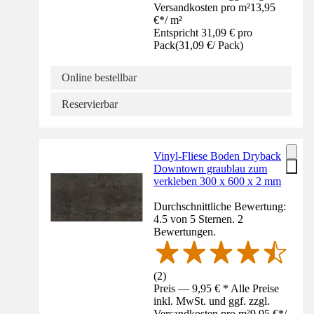
Versandkosten pro m²
13,95
€
*
/
m²
Entspricht 31,09 € pro
Pack
(
31,09 €
/
Pack
)
Online bestellbar
Reservierbar
Vinyl-Fliese Boden Dryback
Downtown graublau zum
verkleben 300 x 600 x 2 mm
Durchschnittliche Bewertung:
4.5 von 5 Sternen. 2
Bewertungen.
(
2
)
Preis — 9,95 € * Alle Preise
inkl. MwSt. und ggf. zzgl.
Versandkosten pro m²
9,95 €
*
/