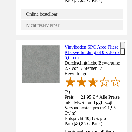
Pack
(
57,92 €
/
Pack
)
Online bestellbar
Nicht reservierbar
Vinylboden SPC Arco Fliese
Klickverbindung 610 x 305 x
5,0 mm
Durchschnittliche Bewertung:
2.7 von 5 Sternen. 7
Bewertungen.
(
7
)
Preis — 21,95 € * Alle Preise
inkl. MwSt. und ggf. zzgl.
Versandkosten pro m²
21,95
€
*
/
m²
Entspricht 40,85 € pro
Pack
(
40,85 €
/
Pack
)
Bei Abnahme von 60 Pack: