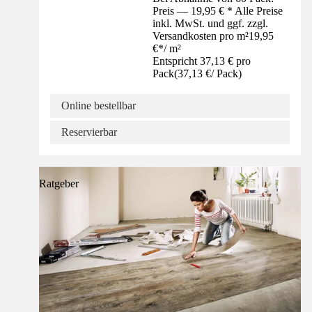
Preis — 19,95 € * Alle Preise
inkl. MwSt. und ggf. zzgl.
Versandkosten pro m²
19,95
€
*
/
m²
Entspricht 37,13 € pro
Pack
(
37,13 €
/
Pack
)
Online bestellbar
Reservierbar
Ratgeber