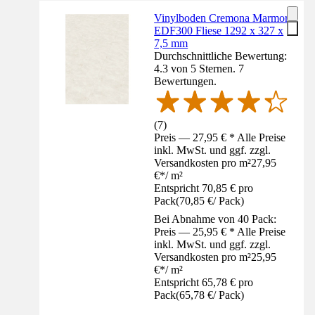
Vinylboden Cremona Marmor
EDF300 Fliese 1292 x 327 x
7,5 mm
Durchschnittliche Bewertung:
4.3 von 5 Sternen. 7
Bewertungen.
(
7
)
Preis — 27,95 € * Alle Preise
inkl. MwSt. und ggf. zzgl.
Versandkosten pro m²
27,95
€
*
/
m²
Entspricht 70,85 € pro
Pack
(
70,85 €
/
Pack
)
Bei Abnahme von 40 Pack:
Preis — 25,95 € * Alle Preise
inkl. MwSt. und ggf. zzgl.
Versandkosten pro m²
25,95
€
*
/
m²
Entspricht 65,78 € pro
Pack
(
65,78 €
/
Pack
)