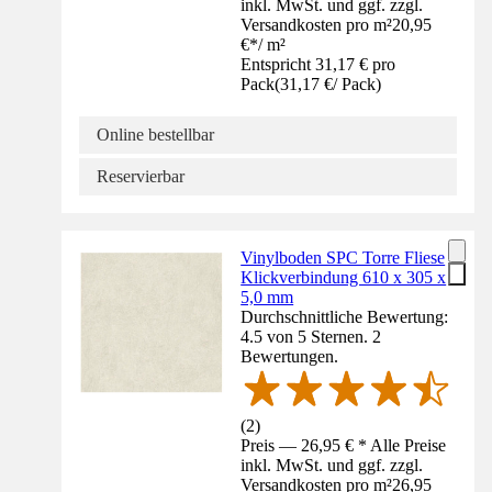
inkl. MwSt. und ggf. zzgl.
Versandkosten pro m²
20,95
€
*
/
m²
Entspricht 31,17 € pro
Pack
(
31,17 €
/
Pack
)
Online bestellbar
Reservierbar
Vinylboden SPC Torre Fliese
Klickverbindung 610 x 305 x
5,0 mm
Durchschnittliche Bewertung:
4.5 von 5 Sternen. 2
Bewertungen.
(
2
)
Preis — 26,95 € * Alle Preise
inkl. MwSt. und ggf. zzgl.
Versandkosten pro m²
26,95