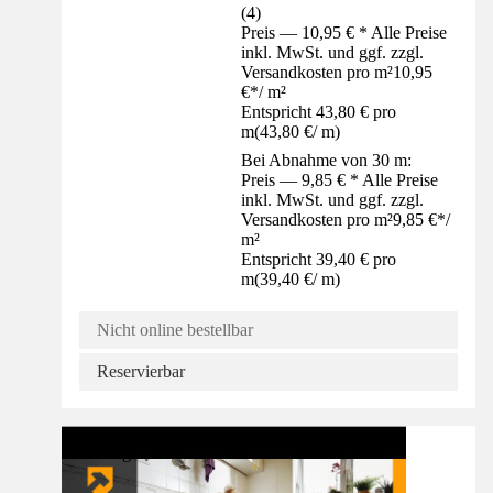
(
4
)
Preis — 10,95 € * Alle Preise
inkl. MwSt. und ggf. zzgl.
Versandkosten pro m²
10,95
€
*
/
m²
Entspricht 43,80 € pro
m
(
43,80 €
/
m
)
Bei Abnahme von 30 m:
Preis — 9,85 € * Alle Preise
inkl. MwSt. und ggf. zzgl.
Versandkosten pro m²
9,85 €
*
/
m²
Entspricht 39,40 € pro
m
(
39,40 €
/
m
)
Nicht online bestellbar
Reservierbar
Anleitung