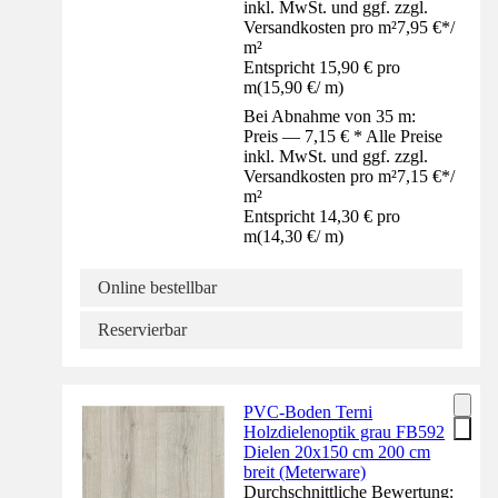
inkl. MwSt. und ggf. zzgl.
Versandkosten pro m²
7,95 €
*
/
m²
Entspricht 15,90 € pro
m
(
15,90 €
/
m
)
Bei Abnahme von 35 m:
Preis — 7,15 € * Alle Preise
inkl. MwSt. und ggf. zzgl.
Versandkosten pro m²
7,15 €
*
/
m²
Entspricht 14,30 € pro
m
(
14,30 €
/
m
)
Online bestellbar
Reservierbar
PVC-Boden Terni
Holzdielenoptik grau FB592
Dielen 20x150 cm 200 cm
breit (Meterware)
Durchschnittliche Bewertung: