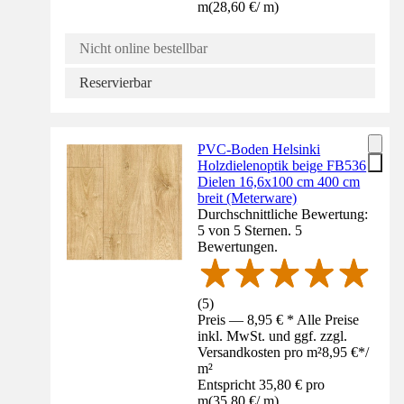
m
(
28,60 €
/
m
)
Nicht online bestellbar
Reservierbar
PVC-Boden Helsinki
Holzdielenoptik beige FB536
Dielen 16,6x100 cm 400 cm
breit (Meterware)
Durchschnittliche Bewertung:
5 von 5 Sternen. 5
Bewertungen.
(
5
)
Preis — 8,95 € * Alle Preise
inkl. MwSt. und ggf. zzgl.
Versandkosten pro m²
8,95 €
*
/
m²
Entspricht 35,80 € pro
m
(
35,80 €
/
m
)