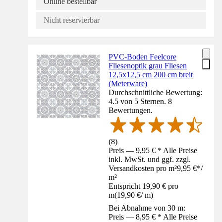
Online bestellbar
Nicht reservierbar
PVC-Boden Feelcore
Fliesenoptik grau Fliesen
12,5x12,5 cm 200 cm breit
(Meterware)
Durchschnittliche Bewertung:
4.5 von 5 Sternen. 8
Bewertungen.
(
8
)
Preis — 9,95 € * Alle Preise
inkl. MwSt. und ggf. zzgl.
Versandkosten pro m²
9,95 €
*
/
m²
Entspricht 19,90 € pro
m
(
19,90 €
/
m
)
Bei Abnahme von 30 m:
Preis — 8,95 € * Alle Preise