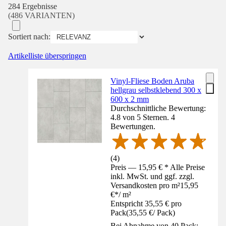
284 Ergebnisse
(486 VARIANTEN)
Sortiert nach:
Artikelliste überspringen
Vinyl-Fliese Boden Aruba
hellgrau selbstklebend 300 x
600 x 2 mm
Durchschnittliche Bewertung:
4.8 von 5 Sternen. 4
Bewertungen.
(
4
)
Preis — 15,95 € * Alle Preise
inkl. MwSt. und ggf. zzgl.
Versandkosten pro m²
15,95
€
*
/
m²
Entspricht 35,55 € pro
Pack
(
35,55 €
/
Pack
)
Bei Abnahme von 40 Pack: