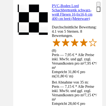
PVC-Boden Lord
Schachbrettoptik schwarz-
weiß Fliesen 16,6x16,6 cm
400 cm breit (Meterware)
Durchschnittliche Bewertung:
4.1 von 5 Sternen. 8
Bewertungen.
(
8
)
Preis — 7,95 € * Alle Preise
inkl. MwSt. und ggf. zzgl.
Versandkosten pro m²
7,95 €
*
/
m²
Entspricht 31,80 € pro
m
(
31,80 €
/
m
)
Bei Abnahme von 35 m:
Preis — 7,15 € * Alle Preise
inkl. MwSt. und ggf. zzgl.
Versandkosten pro m²
7,15 €
*
/
m²
Entspricht 28,60 € pro