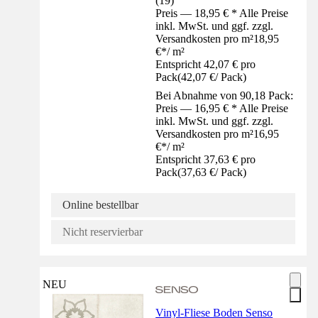
(
19
)
Preis — 18,95 € * Alle Preise
inkl. MwSt. und ggf. zzgl.
Versandkosten pro m²
18,95
€
*
/
m²
Entspricht 42,07 € pro
Pack
(
42,07 €
/
Pack
)
Bei Abnahme von 90,18 Pack:
Preis — 16,95 € * Alle Preise
inkl. MwSt. und ggf. zzgl.
Versandkosten pro m²
16,95
€
*
/
m²
Entspricht 37,63 € pro
Pack
(
37,63 €
/
Pack
)
Online bestellbar
Nicht reservierbar
NEU
Vinyl-Fliese Boden Senso