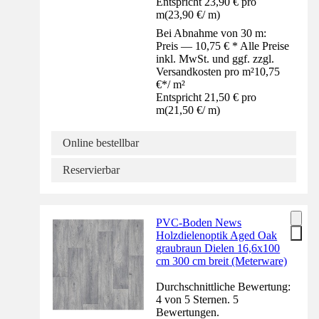
Entspricht 23,90 € pro
m
(
23,90 €
/
m
)
Bei Abnahme von 30 m:
Preis — 10,75 € * Alle Preise
inkl. MwSt. und ggf. zzgl.
Versandkosten pro m²
10,75
€
*
/
m²
Entspricht 21,50 € pro
m
(
21,50 €
/
m
)
Online bestellbar
Reservierbar
PVC-Boden News
Holzdielenoptik Aged Oak
graubraun Dielen 16,6x100
cm 300 cm breit (Meterware)
Durchschnittliche Bewertung:
4 von 5 Sternen. 5
Bewertungen.