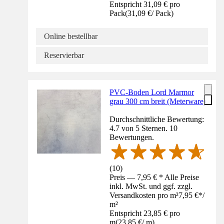
Entspricht 31,09 € pro
Pack
(
31,09 €
/
Pack
)
Online bestellbar
Reservierbar
PVC-Boden Lord Marmor
grau 300 cm breit (Meterware)
Durchschnittliche Bewertung:
4.7 von 5 Sternen. 10
Bewertungen.
(
10
)
Preis — 7,95 € * Alle Preise
inkl. MwSt. und ggf. zzgl.
Versandkosten pro m²
7,95 €
*
/
m²
Entspricht 23,85 € pro
m
(
23,85 €
/
m
)