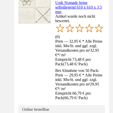
Unik Nomade beige
selbstliegend 610 x 610 x 3,5
mm
Artikel wurde noch nicht
bewertet.
(
0
)
Preis — 32,95 € * Alle Preise
inkl. MwSt. und ggf. zzgl.
Versandkosten pro m²
32,95
€
*
/
m²
Entspricht 73,48 € pro
Pack
(
73,48 €
/
Pack
)
Bei Abnahme von 50 Pack:
Preis — 29,95 € * Alle Preise
inkl. MwSt. und ggf. zzgl.
Versandkosten pro m²
29,95
€
*
/
m²
Entspricht 66,79 € pro
Pack
(
66,79 €
/
Pack
)
Online bestellbar