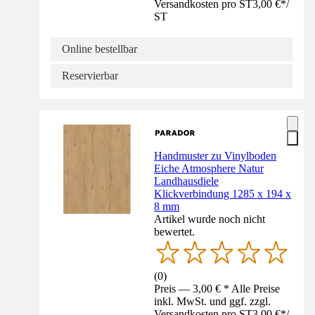
Versandkosten pro ST
3,00 €
*
/
ST
Online bestellbar
Reservierbar
Handmuster zu Vinylboden
Eiche Atmosphere Natur
Landhausdiele
Klickverbindung 1285 x 194 x
8 mm
Artikel wurde noch nicht
bewertet.
(
0
)
Preis — 3,00 € * Alle Preise
inkl. MwSt. und ggf. zzgl.
Versandkosten pro ST
3,00 €
*
/