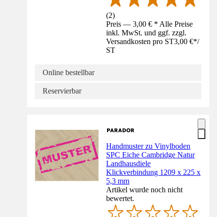
(
2
)
Preis — 3,00 € * Alle Preise
inkl. MwSt. und ggf. zzgl.
Versandkosten pro ST
3,00 €
*
/
ST
Online bestellbar
Reservierbar
Handmuster zu Vinylboden
SPC Eiche Cambridge Natur
Landhausdiele
Klickverbindung 1209 x 225 x
5,3 mm
Artikel wurde noch nicht
bewertet.