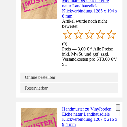
Modular ONE Eiche Pure
natur Landhausdiele
Klickverbindung 1285 x 194 x
8 mm
Artikel wurde noch nicht
bewertet.
(
0
)
Preis — 3,00 € * Alle Preise
inkl. MwSt. und ggf. zzgl.
Versandkosten pro ST
3,00 €
*
/
ST
Online bestellbar
Reservierbar
Handmuster zu Vinylboden
Eiche natur Landhausdiele
Klickverbindung 1207 x 216 x
9,4 mm