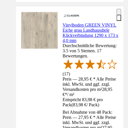
Vinylboden GREEN VINYL
Eiche grau Landhausdiele
Klickverbindung 1290 x 173 x
4,0 mm
Durchschnittliche Bewertung:
3.5 von 5 Sternen. 17
Bewertungen.
(
17
)
Preis — 28,95 € * Alle Preise
inkl. MwSt. und ggf. zzgl.
Versandkosten pro m²
28,95
€
*
/
m²
Entspricht 83,98 € pro
Pack
(
83,98 €
/
Pack
)
Bei Abnahme von 48 Pack:
Preis — 27,95 € * Alle Preise
inkl. MwSt. und ggf. zzgl.
Versandkosten pro m²
27,95