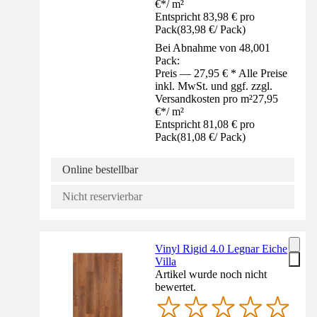
€
*
/
m²
Entspricht 83,98 € pro
Pack
(
83,98 €
/
Pack
)
Bei Abnahme von 48,001
Pack:
Preis — 27,95 € * Alle Preise
inkl. MwSt. und ggf. zzgl.
Versandkosten pro m²
27,95
€
*
/
m²
Entspricht 81,08 € pro
Pack
(
81,08 €
/
Pack
)
Online bestellbar
Nicht reservierbar
Vinyl Rigid 4.0 Legnar Eiche
Villa
Artikel wurde noch nicht
bewertet.