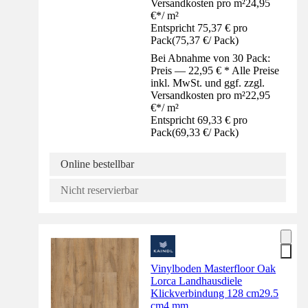
Versandkosten pro m²
24,95
€
*
/
m²
Entspricht 75,37 € pro
Pack
(
75,37 €
/
Pack
)
Bei Abnahme von 30 Pack:
Preis — 22,95 € * Alle Preise
inkl. MwSt. und ggf. zzgl.
Versandkosten pro m²
22,95
€
*
/
m²
Entspricht 69,33 € pro
Pack
(
69,33 €
/
Pack
)
Online bestellbar
Nicht reservierbar
Vinylboden Masterfloor Oak
Lorca Landhausdiele
Klickverbindung 128 cm29.5
cm4 mm