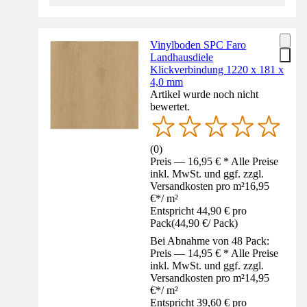
Vinylboden SPC Faro
Landhausdiele
Klickverbindung 1220 x 181 x
4,0 mm
Artikel wurde noch nicht
bewertet.
(
0
)
Preis — 16,95 € * Alle Preise
inkl. MwSt. und ggf. zzgl.
Versandkosten pro m²
16,95
€
*
/
m²
Entspricht 44,90 € pro
Pack
(
44,90 €
/
Pack
)
Bei Abnahme von 48 Pack:
Preis — 14,95 € * Alle Preise
inkl. MwSt. und ggf. zzgl.
Versandkosten pro m²
14,95
€
*
/
m²
Entspricht 39,60 € pro