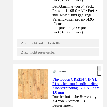
Pack
(
37,22 €
/
Pack
)
Bei Abnahme von 64 Pack:
Preis — 14,95 € * Alle Preise
inkl. MwSt. und ggf. zzgl.
Versandkosten pro m²
14,95
€
*
/
m²
Entspricht 32,83 € pro
Pack
(
32,83 €
/
Pack
)
Z.Zt. nicht online bestellbar
Z.Zt. nicht reservierbar
Vinylboden GREEN VINYL
Risseiche natur Landhausdiele
Klickverbindung 1290 x 173 x
4,0 mm
Durchschnittliche Bewertung:
3.4 von 5 Sternen. 13
Bewertungen.