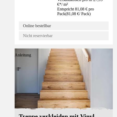
€
*
/
m²
Entspricht 81,08 € pro
Pack
(
81,08 €
/
Pack
)
Online bestellbar
Nicht reservierbar
Anleitung
Treppe verkleiden mit Vinyl