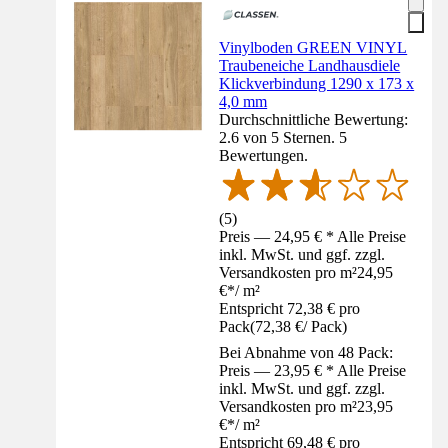
Vinylboden GREEN VINYL
Traubeneiche Landhausdiele
Klickverbindung 1290 x 173 x
4,0 mm
Durchschnittliche Bewertung:
2.6 von 5 Sternen. 5
Bewertungen.
(
5
)
Preis — 24,95 € * Alle Preise
inkl. MwSt. und ggf. zzgl.
Versandkosten pro m²
24,95
€
*
/
m²
Entspricht 72,38 € pro
Pack
(
72,38 €
/
Pack
)
Bei Abnahme von 48 Pack:
Preis — 23,95 € * Alle Preise
inkl. MwSt. und ggf. zzgl.
Versandkosten pro m²
23,95
€
*
/
m²
Entspricht 69,48 € pro