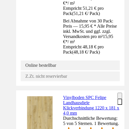
€
*
/
m²
Entspricht 51,21 € pro
Pack
(
51,21 €
/
Pack
)
Bei Abnahme von 30 Pack:
Preis — 15,95 € * Alle Preise
inkl. MwSt. und ggf. zzgl.
Versandkosten pro m²
15,95
€
*
/
m²
Entspricht 48,18 € pro
Pack
(
48,18 €
/
Pack
)
Online bestellbar
Z.Zt. nicht reservierbar
Vinylboden SPC Felipe
Landhausdiele
Klickverbindung 1220 x 181 x
4,0 mm
Durchschnittliche Bewertung:
5 von 5 Sternen. 1 Bewertung.