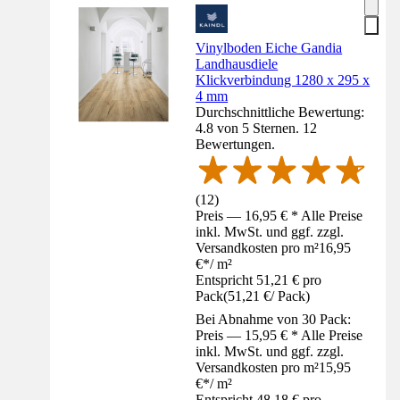
Vinylboden Eiche Gandia
Landhausdiele
Klickverbindung 1280 x 295 x
4 mm
Durchschnittliche Bewertung:
4.8 von 5 Sternen. 12
Bewertungen.
(
12
)
Preis — 16,95 € * Alle Preise
inkl. MwSt. und ggf. zzgl.
Versandkosten pro m²
16,95
€
*
/
m²
Entspricht 51,21 € pro
Pack
(
51,21 €
/
Pack
)
Bei Abnahme von 30 Pack:
Preis — 15,95 € * Alle Preise
inkl. MwSt. und ggf. zzgl.
Versandkosten pro m²
15,95
€
*
/
m²
Entspricht 48,18 € pro