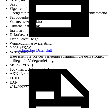
Snap
Eigenschaft
Geeignet für Fußbodenheizung, Antibakteriell, Rutschhemmend
Fußbodenheizung
Warmwasser, Elektro
Trittschalldämmung
Integriert
Dekorbezeichnung
Eiche Select Beige
Wärmedurchlasswiderstand
0,068 m²K/W
Technisches Datenblatt
Verlegehinweis
Bitte lesen Sie vor der Verlegung ausführlich die dem Produkt
beiliegende Verlegeanleitung
Maße (LxBxS)
1207 mm x 216 mm x 9.4 mm
AKN (Artikelkurznummer)
FUJU
EAN
4014809277361