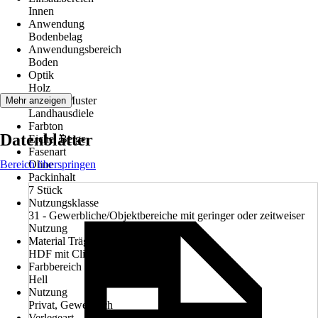
Innen
Anwendung
Bodenbelag
Anwendungsbereich
Boden
Optik
Holz
Dekor / Muster
Mehr anzeigen
Landhausdiele
Farbton
Datenblätter
Eiche, Beige
Fasenart
Bereich überspringen
Ohne
Packinhalt
7 Stück
Nutzungsklasse
31 - Gewerbliche/Objektbereiche mit geringer oder zeitweiser
Nutzung
Material Trägerplatte
HDF mit Clickverbindung
Farbbereich
Hell
Nutzung
Privat, Gewerblich
Verlegeart