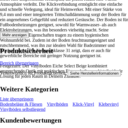
Atmosphäre verleiht. Die Klickverbindung ermöglicht eine einfache
und schnelle Verlegung, ideal für Heimwerker. Mit einer Stärke von
9,4 mm und einer integrierten Trittschalldämmung sorgt der Boden für
ein angenehmes Gehgefühl und reduziert Geräusche. Der Boden ist für
Fußbodenheizungen geeignet, sowohl für Warmwasser- als auch
Elektroheizungen, was ihn besonders vielseitig macht. Seine
antibakteriellen Eigenschaften tragen zu einem hygienischen
Mehr anzeigen
Wohnumfeld bei. Zudem ist der Boden feuchtraumgeeignet und
rutschhemmend, was ihn zur idealen Wahl für Badezimmer und
Produktsicherheit
Küchen macht. Die Nutzungsklasse 31 zeigt, dass er auch für
gewerbliche Bereiche mit geringer Nutzung geeignet ist.
Bereich überspringen
Festgezurrt: Der Vinylboden Eiche Select Beige kombiniert
ansprechende Optik mit praktischen Eigenschaften und ist die ideale
Verantwortlich für Produktsicherheit:
.
Siehe Herstellerinformationen
Lösung für jeden Raum in Deinem Zuhause.
Weitere Kategorien
Liste überspringen
Bodenbeläge & Fliesen
Vinylböden
Klick-Vinyl
Klebevinyl
Vinylböden selbstliegend
Kundenbewertungen