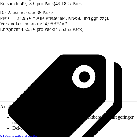
Entspricht 49,18 € pro Pack
(
49,18 €
/
Pack
)
Bei Abnahme von 36 Pack:
Preis — 24,95 € * Alle Preise inkl. MwSt. und ggf. zzgl.
Versandkosten pro m²
24,95 €
*
/
m²
Entspricht 45,53 € pro Pack
(
45,53 €
/
Pack
)
Art.-Nr.
12108981
Nutzungsklasse
:
31 - Gewerbliche/Objektbereiche mit geringer
oder zeitweiser Nutzung
Dekor / Muster
:
Landhausdiele