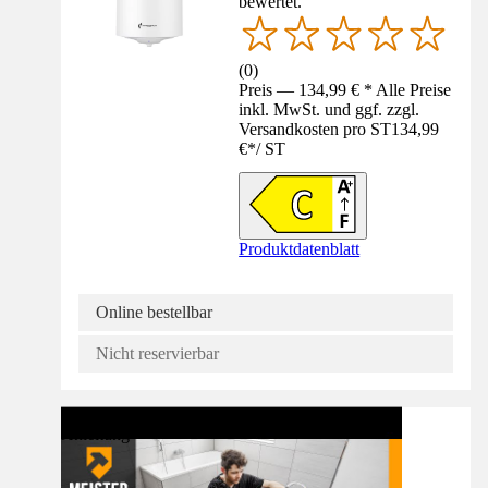
bewertet.
(
0
)
Preis — 134,99 € * Alle Preise
inkl. MwSt. und ggf. zzgl.
Versandkosten pro ST
134,99
€
*
/
ST
Produktdatenblatt
Online bestellbar
Nicht reservierbar
Anleitung