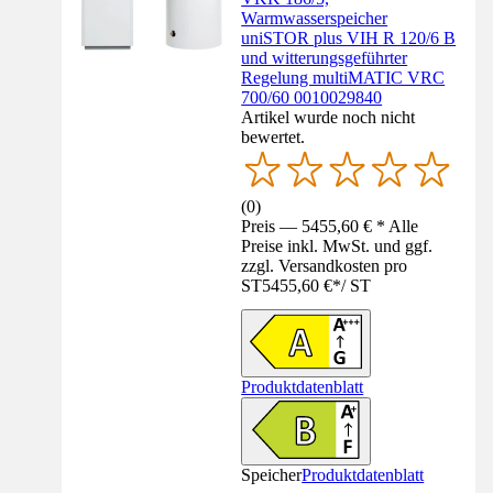
Warmwasserspeicher
uniSTOR plus VIH R 120/6 B
und witterungsgeführter
Regelung multiMATIC VRC
700/60 0010029840
Artikel wurde noch nicht
bewertet.
(
0
)
Preis — 5455,60 € * Alle
Preise inkl. MwSt. und ggf.
zzgl. Versandkosten pro
ST
5455,60 €
*
/
ST
Produktdatenblatt
Speicher
Produktdatenblatt