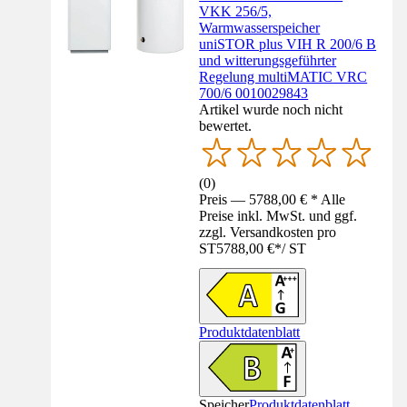
VKK 256/5,
Warmwasserspeicher
uniSTOR plus VIH R 200/6 B
und witterungsgeführter
Regelung multiMATIC VRC
700/6 0010029843
Artikel wurde noch nicht
bewertet.
(
0
)
Preis — 5788,00 € * Alle
Preise inkl. MwSt. und ggf.
zzgl. Versandkosten pro
ST
5788,00 €
*
/
ST
Produktdatenblatt
Speicher
Produktdatenblatt