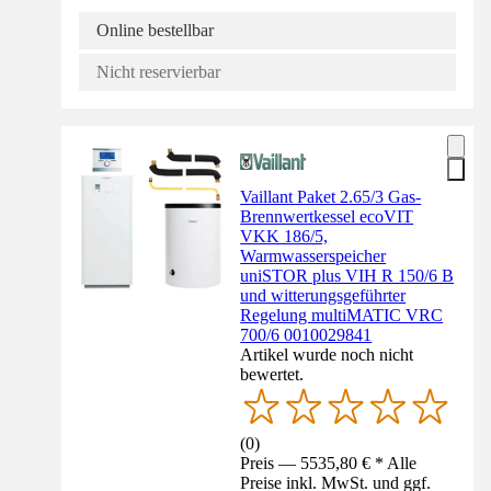
Online bestellbar
Nicht reservierbar
Vaillant Paket 2.65/3 Gas-
Brennwertkessel ecoVIT
VKK 186/5,
Warmwasserspeicher
uniSTOR plus VIH R 150/6 B
und witterungsgeführter
Regelung multiMATIC VRC
700/6 0010029841
Artikel wurde noch nicht
bewertet.
(
0
)
Preis — 5535,80 € * Alle
Preise inkl. MwSt. und ggf.