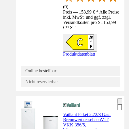
(
0
)
Preis — 153,99 € * Alle Preise
inkl. MwSt. und ggf. zzgl.
Versandkosten pro ST
153,99
€
*
/
ST
Produktdatenblatt
Online bestellbar
Nicht reservierbar
Vaillant Paket 2.72/3 Gas-
Brennwertkessel ecoVIT
VKK 356/5,