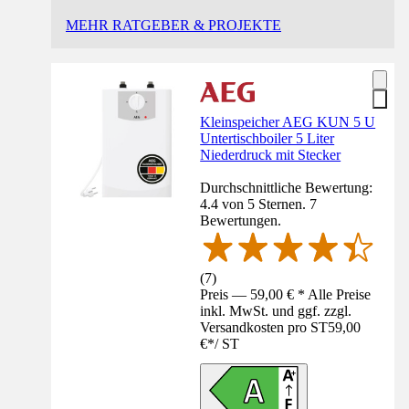
MEHR RATGEBER & PROJEKTE
Kleinspeicher AEG KUN 5 U
Untertischboiler 5 Liter
Niederdruck mit Stecker
Durchschnittliche Bewertung:
4.4 von 5 Sternen. 7
Bewertungen.
(
7
)
Preis — 59,00 € * Alle Preise
inkl. MwSt. und ggf. zzgl.
Versandkosten pro ST
59,00
€
*
/
ST