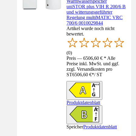
Warmwasserspeicher
uniSTOR plus VIH R 200/6 B
und witterungsgeführter
Regelung multiMATIC VRC
700/6 0010029844
Artikel wurde noch nicht
bewertet.
(
0
)
Preis — 6506,60 € * Alle
Preise inkl. MwSt. und ggf.
zzgl. Versandkosten pro
ST
6506,60 €
*
/
ST
Produktdatenblatt
Speicher
Produktdatenblatt