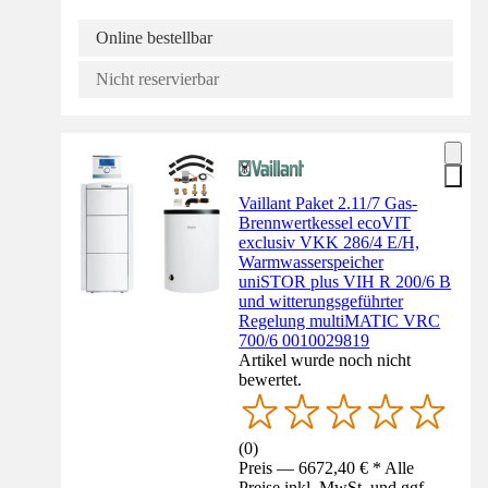
Online bestellbar
Nicht reservierbar
Vaillant Paket 2.11/7 Gas-
Brennwertkessel ecoVIT
exclusiv VKK 286/4 E/H,
Warmwasserspeicher
uniSTOR plus VIH R 200/6 B
und witterungsgeführter
Regelung multiMATIC VRC
700/6 0010029819
Artikel wurde noch nicht
bewertet.
(
0
)
Preis — 6672,40 € * Alle
Preise inkl. MwSt. und ggf.