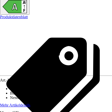
Produktdatenblatt
Art.-Nr.
12586538
Nennleistung
:
2 kW
Bauart
:
Drucklos
Nenninhalt
:
10 l
Mehr Artikeldetails