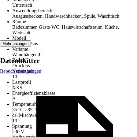
Untertisch
Anwendungsbereich
Ausgussbecken, Handwaschbecken, Spüle, Waschtisch
Räume
Badezimmer, Gäste-WC, Hauswirtschaftsraum, Küche,
Werkstatt
Modell
SNU 10 Plus
Mehr anzeigen
Variante
Wandhängend
Datenblätter
Bauart
Drucklos
Bereich überspringen
Nenninhalt
10 l
Lastprofil
XXS
Energieeffizienzklasse
A
Temperaturbereich
35 °C - 85 °C
ca. Mischwassermenge 40°C
19 l
Spannung
230 V