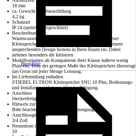
Aufheizzeit
18 min
ca. Gewicht mit Wasserfüllung
4,2 kg
Schutzart
IP 24 (spritzwassergeschützt)
Beschreibung
Warmwasserbereitung von ihrer schönsten Seite: Dieser
Kleinspeicher zur Untertischmontage fügt sich mit seinem
ansprechenden Design bestens in Ihren Raum ein. Dabei
nehmen besonders die kleineren
Modellvarianten als Kompakteste ihrer Klasse äußerst wenig
Broschüre
Platz ein. Trotz der geringen Maße des Kleinspeichers überzeugt
das Gerät mit jeder Menge Leistung.
Im Lieferumfang enthalten
STIEBEL ELTRON Kleinspeicher SNU 10 Plus, Bedienungs-
und Installationsanleitung, Wandaufhängung.
Anschluss
Steckerfertig
Hinweis zur Entsorgung
Bitte beachte die Hinweise zur Entsorgung
Anschlussgewinde
3/4 Zoll
Nennstrom in A
10