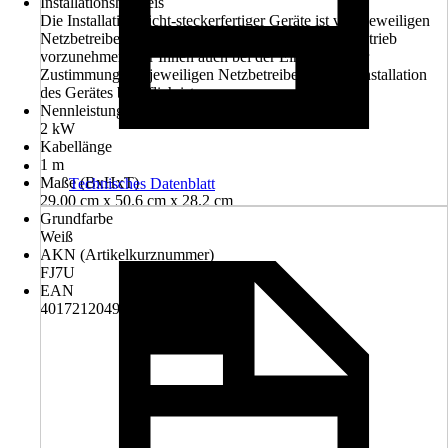
Installationshinweis
Die Installation nicht-steckerfertiger Geräte ist vom jeweiligen
Netzbetreiber oder von einem eingetragenen Fachbetrieb
vorzunehmen, der Ihnen auch bei der Einholung der
Zustimmung des jeweiligen Netzbetreibers für die Installation
des Gerätes behilflich ist.
Nennleistung
2 kW
Kabellänge
1 m
Maße (BxHxT)
Technisches Datenblatt
29.00 cm x 50.6 cm x 28.2 cm
Grundfarbe
Weiß
AKN (Artikelkurznummer)
FJ7U
EAN
4017212049808