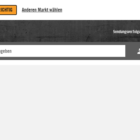
RICHTIG
Anderen Markt wählen
Sendungsverfolg