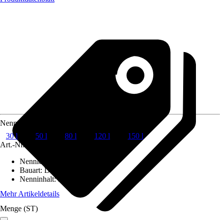
Nenninhalt
30 l
50 l
80 l
120 l
150 l
Art.-Nr.
10110027
Nennleistung
:
1,5 kW
Bauart
:
Druckfest
Nenninhalt
:
30 l
Mehr Artikeldetails
Menge (ST)