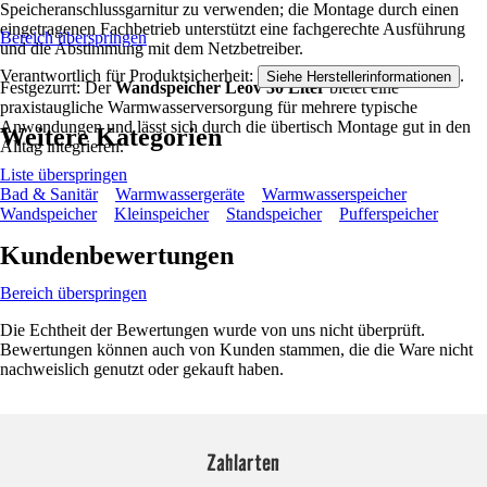
Speicheranschlussgarnitur zu verwenden; die Montage durch einen
eingetragenen Fachbetrieb unterstützt eine fachgerechte Ausführung
Bereich überspringen
und die Abstimmung mit dem Netzbetreiber.
Verantwortlich für Produktsicherheit:
.
Siehe Herstellerinformationen
Festgezurrt: Der
Wandspeicher Leov 30 Liter
bietet eine
praxistaugliche Warmwasserversorgung für mehrere typische
Anwendungen und lässt sich durch die übertisch Montage gut in den
Weitere Kategorien
Alltag integrieren.
Liste überspringen
Bad & Sanitär
Warmwassergeräte
Warmwasserspeicher
Wandspeicher
Kleinspeicher
Standspeicher
Pufferspeicher
Kundenbewertungen
Bereich überspringen
Die Echtheit der Bewertungen wurde von uns nicht überprüft.
Bewertungen können auch von Kunden stammen, die die Ware nicht
nachweislich genutzt oder gekauft haben.
Zahlarten