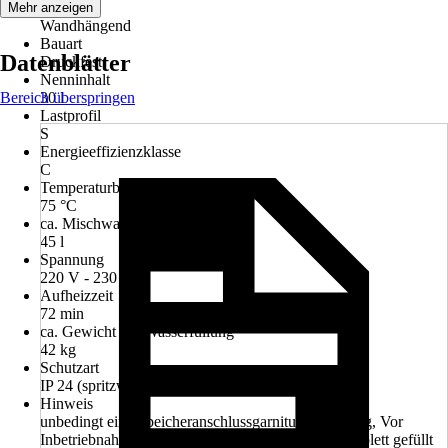
Variante
Mehr anzeigen
Wandhängend
Bauart
Datenblätter
Druckfest
Nenninhalt
Bereich überspringen
30 l
Lastprofil
S
Energieeffizienzklasse
C
Temperaturbereich
75 °C
ca. Mischwassermenge 40°C
45 l
Spannung
220 V - 230 V
Aufheizzeit
72 min
ca. Gewicht mit Wasserfüllung
42 kg
Schutzart
IP 24 (spritzwassergeschützt)
Hinweis
unbedingt eine Speicheranschlussgarnitur notwendig, Vor
Inbetriebnahme muss der Speicher mit Wasser komplett gefüllt