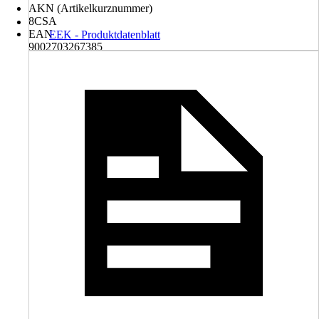
AKN (Artikelkurznummer)
8CSA
EAN
EEK - Produktdatenblatt
9002703267385