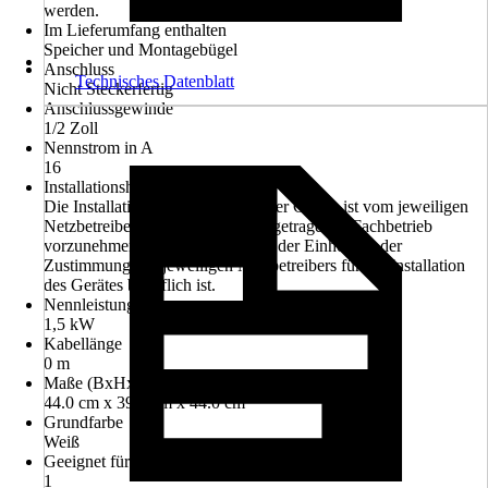
werden.
Im Lieferumfang enthalten
Speicher und Montagebügel
Anschluss
Technisches Datenblatt
Nicht Steckerfertig
Anschlussgewinde
1/2 Zoll
Nennstrom in A
16
Installationshinweis
Die Installation nicht-steckerfertiger Geräte ist vom jeweiligen
Netzbetreiber oder von einem eingetragenen Fachbetrieb
vorzunehmen, der Ihnen auch bei der Einholung der
Zustimmung des jeweiligen Netzbetreibers für die Installation
des Gerätes behilflich ist.
Nennleistung
1,5 kW
Kabellänge
0 m
Maße (BxHxT)
44.0 cm x 39.0 cm x 44.0 cm
Grundfarbe
Weiß
Geeignet für Anzahl Personen
1