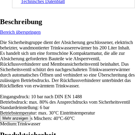
Technisches Datenblatt
Beschreibung
Bereich überspringen
Die Sicherheitsgruppe dient der Absicherung geschlossener, elektrisch
beheizter, wandmontierter Trinkwassererwärmer bis 200 Liter Inhalt.
Es handelt sich um eine formschöne Kompaktarmatur, die alle zur
Absicherung geforderten Bauteile wie Absperrventil,
Rückflussverhinderer und Membransicherheitsventil beinhaltet. Das
Sicherheitsventil schützt den nachgeschalteten Trinkwassererwärmer
durch automatisches Öffnen und verhindert so eine Überschreitung des
zulässigen Betriebsdrucks. Der Rückflussverhinderer unterbindet das
Rückfließen von erwärmtem Trinkwasser.
Eingangsdruck: 10 bar nach DIN EN 1488
Betriebsdruck: max. 80% des Ansprechdrucks vom Sicherheitsventil
Standardeinstellung: 6 bar
Betriebstemperatur: max. 30°C Eintrittstemperatur
Regelbereich des Mischers: 40°C-60°C
Mehr anzeigen
Medium:Trinkwasser