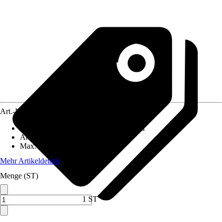
Art.-Nr.
2640133
Anschlussdurchmesser Austritt
:
1/2 Zoll
Ansprechdruck
:
6 bar
Max. Betriebstemperatur
:
30 °C
Mehr Artikeldetails
Menge (ST)
1 ST