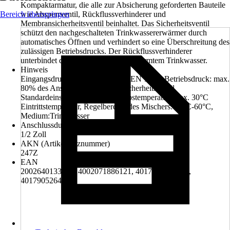
Kompaktarmatur, die alle zur Absicherung geforderten Bauteile
Bereich überspringen
wie Absperrventil, Rückflussverhinderer und
Membransicherheitsventil beinhaltet. Das Sicherheitsventil
schützt den nachgeschalteten Trinkwassererwärmer durch
automatisches Öffnen und verhindert so eine Überschreitung des
zulässigen Betriebsdrucks. Der Rückflussverhinderer
unterbindet das Rückfließen von erwärmtem Trinkwasser.
Hinweis
Eingangsdruck: 10 bar nach DIN EN 1488, Betriebsdruck: max.
80% des Ansprechdrucks vom Sicherheitsventil,
Standardeinstellung: 6 bar, Betriebstemperatur: max. 30°C
Eintrittstemperatur, Regelbereich des Mischers: 40°C-60°C,
Medium:Trinkwasser
Anschlussdurchmesser Eintritt
1/2 Zoll
AKN (Artikelkurznummer)
247Z
EAN
2002640133009, 4002071886121, 4017905006231,
4017905264495