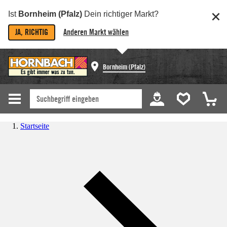
Ist
Bornheim (Pfalz)
Dein richtiger Markt?
JA, RICHTIG
Anderen Markt wählen
Bornheim (Pfalz)
Startseite