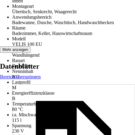
Innen
Montageart
Übertisch, Senkrecht, Waagerecht
Anwendungsbereich
Badewanne, Dusche, Waschtisch, Handwaschbecken
Räume
Badezimmer, Keller, Hauswirtschaftsraum
Modell
VELIS 100 EU
Variante
Mehr anzeigen
Wandhängend
Bauart
Datenblätter
Druckfest
Nenninhalt
Bereich überspringen
80 l
Lastprofil
M
Energieeffizienzklasse
B
Temperaturbereich
80 °C
ca. Mischwassermenge 40°C
115 l
Spannung
230 V