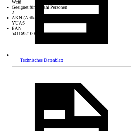
Weiß
Geeignet für Anzahl Personen
2
AKN (Artikelkurznummer)
YUAS
EAN
5411692100902
Technisches Datenblatt