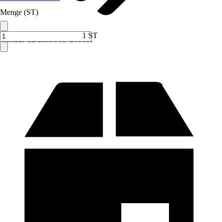
Menge (ST)
1 ST
Verkauf durch:
HORNBACH