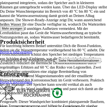
platzsparend integrieren, sodass der Speicher auch in kleineren
Räumen gut untergebracht werden kann. Über das LED-Display stellst
Du Deine Wunschtemperatur im Bereich von 40 °C bis 80 °C ein und
kannst die Warmwassernutzung damit gezielt an Deinen Alltag
anpassen. Die Shower-Ready-Anzeige zeigt Dir, wann ausreichend
heißes Wasser für eine Dusche verfügbar ist, wodurch Du Wartezeiten
besser planst und unnötiges Aufheizen vermeidest. Mit der
Mehr anzeigen
Lernfunktion passt das Gerät die Warmwasserbereitung an typische
Nutzungszeiten an, sodass Warmwasser bedarfsgerecht bereitsteht.
Produktsicherheit
Für kurzfristig höheren Bedarf unterstützt Dich die Boost-Funktion,
indem sie die Wassertemperatur vorübergehend bis 80 °C anhebt. Die
Bereich überspringen
Frostschutzfunktion schützt den Speicher bei niedrigen Temperaturen
vor Schäden durch Einfrieren, was die Betriebssicherheit erhöht.
Verantwortlich für Produktsicherheit:
.
Siehe Herstellerinformationen
Zusätzlich reduziert die thermische Desinfektionsfunktion durch
regelmäßiges Erhitzen auf 60 °C das Risiko von Legionellen. Zwei
Innenbehälter unterstützen eine zügige Bereitstellung von
Entsorgung
Warmwasser, während Magnesiumanoden und der emaillierte
Heizwiderstand den Korrosionsschutz im Gerät verbessern. Praktisch
Bereich überspringen
bei der Montage: Der Speicher kann sowohl vertikal als auch
horizontal an der Wand installiert werden und passt sich damit an die
Gegebenheiten vor Ort an.
Festgezurrt: Dieser Wandspeicher kombiniert platzsparende Bauform,
klare Temperatursteuerung und hilfreiche Funktionen für planbar