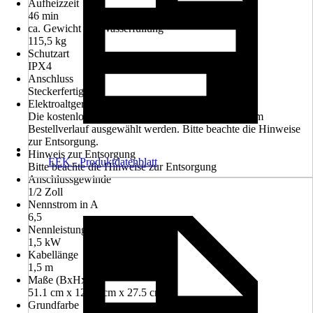
Aufheizzeit
46 min
ca. Gewicht mit Wasserfüllung
115,5 kg
Schutzart
IPX4
Anschluss
Steckerfertig
Elektroaltgerät-Rücknahme
Die kostenlose Rückgabe des Elektro-Geräts kann im
Bestellverlauf ausgewählt werden. Bitte beachte die Hinweise
zur Entsorgung.
Hinweis zur Entsorgung
EEK - Produktdatenblatt
Bitte beachte die Hinweise zur Entsorgung
Anschlussgewinde
1/2 Zoll
Nennstrom in A
6,5
Nennleistung
1,5 kW
Kabellänge
1,5 m
Maße (BxHxT)
51.1 cm x 125.6 cm x 27.5 cm
Grundfarbe