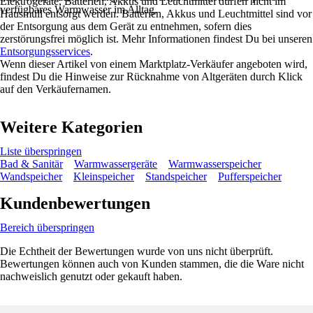
Elektrogeräte, Batterien, Akkus und Leuchtmittel dürfen nicht im
verfügbares Warmwasser im Alltag.
Hausmüll entsorgt werden. Batterien, Akkus und Leuchtmittel sind vor
der Entsorgung aus dem Gerät zu entnehmen, sofern dies
zerstörungsfrei möglich ist. Mehr Informationen findest Du bei unseren
Entsorgungsservices
.
Wenn dieser Artikel von einem Marktplatz-Verkäufer angeboten wird,
findest Du die Hinweise zur Rücknahme von Altgeräten durch Klick
auf den Verkäufernamen.
Weitere Kategorien
Liste überspringen
Bad & Sanitär
Warmwassergeräte
Warmwasserspeicher
Wandspeicher
Kleinspeicher
Standspeicher
Pufferspeicher
Kundenbewertungen
Bereich überspringen
Die Echtheit der Bewertungen wurde von uns nicht überprüft.
Bewertungen können auch von Kunden stammen, die die Ware nicht
nachweislich genutzt oder gekauft haben.