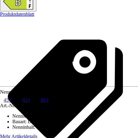
Produktdatenblatt
Nenninhalt
45 l
65 l
80 l
Art.-Nr.
12185679
Nennleistung
:
1,5 kW
Bauart
:
Druckfest
Nenninhalt
:
80 l
Mehr Artikeldetails