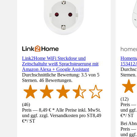
Link2Home WiFi Steckdose und
Homemat
Zeitschaltuhr weiß Sprachsteuerung mit
153412
Amazon Alexa + Google Assistant
Durchsch
Durchschnittliche Bewertung: 3.5 von 5
Sternen
Sternen. 46 Bewertungen.
(
12
)
(
46
)
Preis — 
Preis — 8,49 € * Alle Preise inkl. MwSt.
und ggf.
und ggf. zzgl. Versandkosten pro ST
8,49
€
*
/
ST
€
*
/
ST
Bei Abn
Preis — 
und ggf.