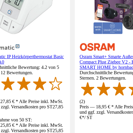
ic IP Heizkörperthermostat Basic
Osram Smart+ Smarte Auße
A0
Compact Plug Zigbee V2 - 
nittliche Bewertung: 4.2 von 5
SMART HOME by hornba
. 12 Bewertungen.
Durchschnittliche Bewertun
Sternen. 2 Bewertungen.
27,85 € * Alle Preise inkl. MwSt.
(
2
)
 zzgl. Versandkosten pro ST
27,85
Preis — 18,95 € * Alle Prei
und ggf. zzgl. Versandkoste
€
*
/
ST
ahme von 50 ST:
25,85 € * Alle Preise inkl. MwSt.
 zzgl. Versandkosten pro ST
25,85