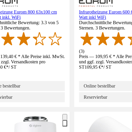
theizung Eurom 800 63x100 cm
Infrarotheizung Eurom 600
 inkl. WiFi
Watt inkl WiFi
nittliche Bewertung: 3.3 von 5
Durchschnittliche Bewertung
. 3 Bewertungen.
Sternen. 3 Bewertungen.
(
3
)
139,40 € * Alle Preise inkl. MwSt.
Preis — 109,95 € * Alle Pre
 zzgl. Versandkosten pro
und ggf. zzgl. Versandkoste
0 €
*
/
ST
ST
109,95 €
*
/
ST
 bestellbar
Online bestellbar
vierbar
Reservierbar