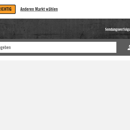
RICHTIG
Anderen Markt wählen
Sendungsverfolg