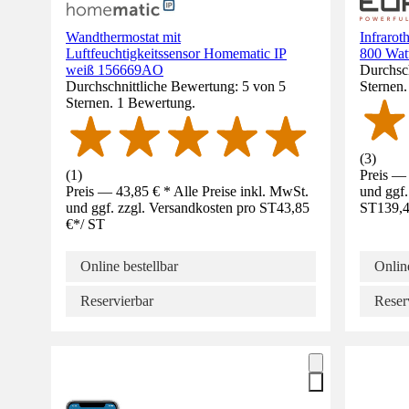
Wandthermostat mit
Infraro
Luftfeuchtigkeitssensor Homematic IP
800 Watt
weiß 156669AO
Durchsch
Durchschnittliche Bewertung: 5 von 5
Sternen
Sternen. 1 Bewertung.
(
3
)
(
1
)
Preis — 
Preis — 43,85 € * Alle Preise inkl. MwSt.
und ggf.
und ggf. zzgl. Versandkosten pro ST
43,85
ST
139,4
€
*
/
ST
Online bestellbar
Online
Reservierbar
Reser