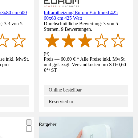
 63x80 cm 600
Infrarotheizung Eurom E-infrared 425
60x63 cm 425 Watt
: 3.3 von 5
Durchschnittliche Bewertung: 3 von 5
Sternen. 9 Bewertungen.
(
9
)
ise inkl. MwSt.
Preis — 60,60 € * Alle Preise inkl. MwSt.
n pro
und ggf. zzgl. Versandkosten pro ST
60,60
€
*
/
ST
Online bestellbar
Reservierbar
Ratgeber