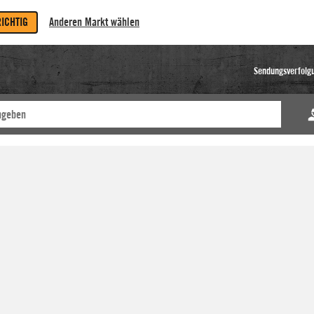
RICHTIG
Anderen Markt wählen
Sendungsverfolg