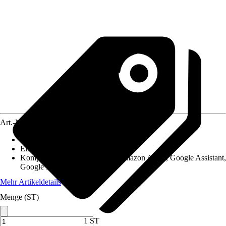
Art.-Nr.
12545404
Artikeltyp
:
Gateway
Einsatzbereich
:
Innen
Kompatibilität
:
Homematic IP, Amazon Alexa, Google Assistant,
Google Home, Amazon Echo
Mehr Artikeldetails
Menge (ST)
1 ST