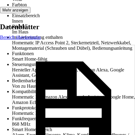
Farbton
Weiß
Mehr anzeigen
Einsatzbereich
Innen
Datenblätter
Räume
Im Haus
Bereich überspringen
Im Lieferumfang enthalten
Homematic IP Access Point 2, Steckernetzteil, Netzwerkkabel,
Montagematerial (Schrauben und Dübel), Bedienungsanleitung
Funktionen
Smart Home-fähig
Steuerungsmöglichkeit
Hersteller App (iOS und Android), Amazon Alexa, Google
Assistant, Google Home
Bedienbarkeit über App
Von zu Hause und unterwegs
Kompatibilität
Homematic IP, Amazon Alexa, Google Assistant, Google Home,
Amazon Echo
Funkprotokoll
Homematic IP
Funkfrequenz
868 MHz
Smart Home Bereich
Alarm, Energie, Fürsorge, Klima, Komfort, Licht, Öffnungs-/