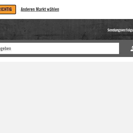
RICHTIG
Anderen Markt wählen
Sendungsverfolg