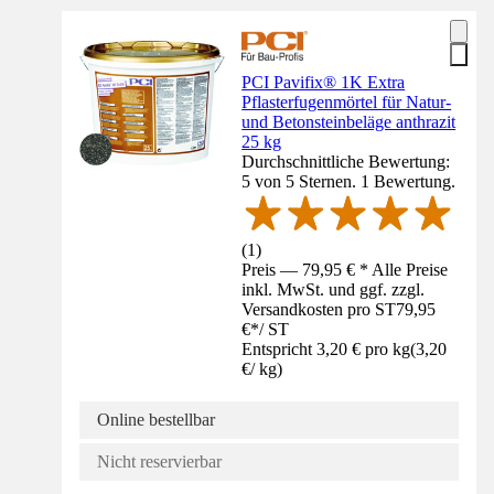
PCI Pavifix® 1K Extra
Pflasterfugenmörtel für Natur-
und Betonsteinbeläge anthrazit
25 kg
Durchschnittliche Bewertung:
5 von 5 Sternen. 1 Bewertung.
(
1
)
Preis — 79,95 € * Alle Preise
inkl. MwSt. und ggf. zzgl.
Versandkosten pro ST
79,95
€
*
/
ST
Entspricht 3,20 € pro kg
(
3,20
€
/
kg
)
Online bestellbar
Nicht reservierbar