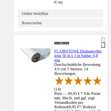
€
/
m
)
Online bestellbar
Reservierbar
FLAIRSTONE Drainagevlies
grau 50 m x 1 m Stärke: 0,8
mm
Durchschnittliche Bewertung:
4.9 von 5 Sternen. 14
Bewertungen.
(
14
)
Preis — 69,95 € * Alle Preise
inkl. MwSt. und ggf. zzgl.
Versandkosten pro
Rolle(n)
69,95 €
*
/
Rolle(n)