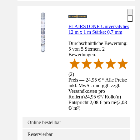
FLAIRSTONE Universalvlies
12 m x 1 m Stärke: 0,7 mm
Durchschnittliche Bewertung:
5 von 5 Sternen. 2
Bewertungen.
(
2
)
Preis — 24,95 € * Alle Preise
inkl. MwSt. und ggf. zzgl.
Versandkosten pro
Rolle(n)
24,95 €
*
/
Rolle(n)
Entspricht 2,08 € pro m²
(
2,08
€
/
m²
)
Online bestellbar
Reservierbar