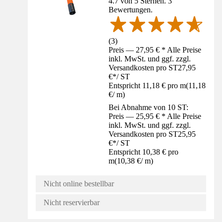
4.7 von 5 Sternen. 3
Bewertungen.
(
3
)
Preis — 27,95 € * Alle Preise
inkl. MwSt. und ggf. zzgl.
Versandkosten pro ST
27,95
€
*
/
ST
Entspricht 11,18 € pro m
(
11,18
€
/
m
)
Bei Abnahme von 10 ST:
Preis — 25,95 € * Alle Preise
inkl. MwSt. und ggf. zzgl.
Versandkosten pro ST
25,95
€
*
/
ST
Entspricht 10,38 € pro
m
(
10,38 €
/
m
)
Nicht online bestellbar
Nicht reservierbar