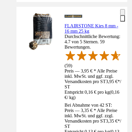
FLAIRSTONE Kies 8 mm -
16 mm 25 kg
Durchschnittliche Bewertung:
4.7 von 5 Sternen. 59
Bewertungen.
(
59
)
Preis — 3,95 € * Alle Preise
inkl. MwSt. und ggf. zzgl.
Versandkosten pro ST
3,95 €
*
/
ST
Entspricht 0,16 € pro kg
(
0,16
€
/
kg
)
Bei Abnahme von 42 ST:
Preis — 3,35 € * Alle Preise
inkl. MwSt. und ggf. zzgl.
Versandkosten pro ST
3,35 €
*
/
ST
Entspricht 0,13 € pro kg
(
0,13