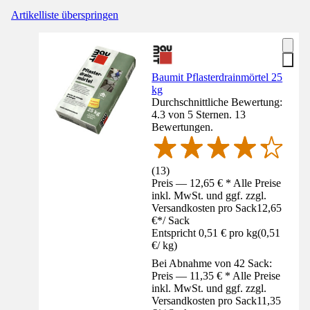
Artikelliste überspringen
Baumit Pflasterdrainmörtel 25
kg
Durchschnittliche Bewertung:
4.3 von 5 Sternen. 13
Bewertungen.
(
13
)
Preis — 12,65 € * Alle Preise
inkl. MwSt. und ggf. zzgl.
Versandkosten pro Sack
12,65
€
*
/
Sack
Entspricht 0,51 € pro kg
(
0,51
€
/
kg
)
Bei Abnahme von 42 Sack:
Preis — 11,35 € * Alle Preise
inkl. MwSt. und ggf. zzgl.
Versandkosten pro Sack
11,35