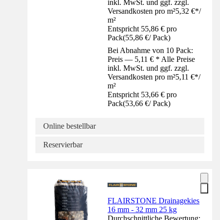
inkl. MwSt. und ggf. zzgl.
Versandkosten pro m²
5,32 €
*
/
m²
Entspricht 55,86 € pro
Pack
(
55,86 €
/
Pack
)
Bei Abnahme von 10 Pack:
Preis — 5,11 € * Alle Preise
inkl. MwSt. und ggf. zzgl.
Versandkosten pro m²
5,11 €
*
/
m²
Entspricht 53,66 € pro
Pack
(
53,66 €
/
Pack
)
Online bestellbar
Reservierbar
FLAIRSTONE Drainagekies
16 mm - 32 mm 25 kg
Durchschnittliche Bewertung: