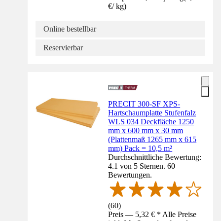
€
/
kg
)
Online bestellbar
Reservierbar
PRECIT 300-SF XPS-
Hartschaumplatte Stufenfalz
WLS 034 Deckfläche 1250
mm x 600 mm x 30 mm
(Plattenmaß 1265 mm x 615
mm) Pack = 10,5 m²
Durchschnittliche Bewertung:
4.1 von 5 Sternen. 60
Bewertungen.
(
60
)
Preis — 5,32 € * Alle Preise