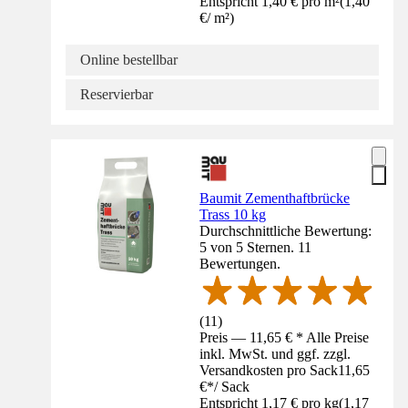
Entspricht 1,40 € pro m²
(
1,40
€
/
m²
)
Online bestellbar
Reservierbar
Baumit Zementhaftbrücke
Trass 10 kg
Durchschnittliche Bewertung:
5 von 5 Sternen. 11
Bewertungen.
(
11
)
Preis — 11,65 € * Alle Preise
inkl. MwSt. und ggf. zzgl.
Versandkosten pro Sack
11,65
€
*
/
Sack
Entspricht 1,17 € pro kg
(
1,17