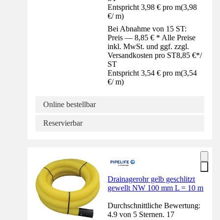
Entspricht 3,98 € pro m
(
3,98
€
/
m
)
Bei Abnahme von 15 ST:
Preis — 8,85 € * Alle Preise
inkl. MwSt. und ggf. zzgl.
Versandkosten pro ST
8,85 €
*
/
ST
Entspricht 3,54 € pro m
(
3,54
€
/
m
)
Online bestellbar
Reservierbar
Drainagerohr gelb geschlitzt
gewellt NW 100 mm L = 10 m
Durchschnittliche Bewertung:
4.9 von 5 Sternen. 17