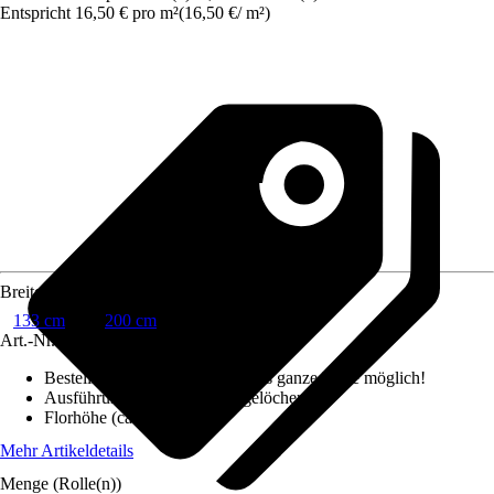
Entspricht 16,50 € pro m²
(
16,50 €
/
m²
)
Breite
133 cm
200 cm
Art.-Nr.
10473307
Bestellhinweis
:
Abnahme nur als ganze Rolle möglich!
Ausführung Rücken
:
Drainagelöcher
Florhöhe (ca.)
:
35 mm
Mehr Artikeldetails
Menge (Rolle(n))