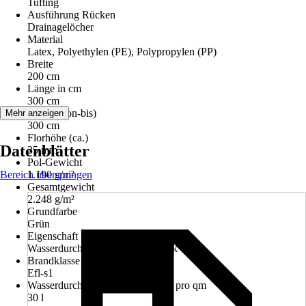
Tufting
Ausführung Rücken
Drainagelöcher
Material
Latex, Polyethylen (PE), Polypropylen (PP)
Breite
200 cm
Länge in cm
300 cm
Länge (von-bis)
Mehr anzeigen
300 cm
Florhöhe (ca.)
Datenblätter
35 mm
Pol-Gewicht
Bereich überspringen
1.190 g/m²
Gesamtgewicht
2.248 g/m²
Grundfarbe
Grün
Eigenschaft
Wasserdurchlässig, Echtgras-Optik
Brandklasse
Efl-s1
Wasserdurchlässigkeit pro Minute pro qm
30 l