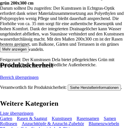
grün 200x300 cm
Darum solltest Du zugreifen: Der Kunstrasen in Echtgras-Optik
erfordert dank seiner Materialzusammensetzung aus Polyethylen und
Polypropylen wenig Pflege und bleibt dauerhaft ansprechend. Die
Florhöhe von ca. 35 mm sorgt für eine authentische Rasenoptik und
hohen Komfort. Dank der integrierten Drainagelöcher kann Wasser
ungehindert abfließen, was Staunässe verhindert und den Kunstrasen
wasserdurchlässig macht. Mit den Maßen 200x300 cm ist der Rasen
bestens geeignet, um Balkone, Gärten und Terrassen in ein grünes
Paradies zu verwandeln.
Mehr anzeigen
Festgezurrt: Der Kunstrasen Dela bietet pflegeleichtes Grün mit
Produktsicherheit
natürlicher Optik für unterschiedliche Außenbereiche.
Bereich überspringen
Verantwortlich für Produktsicherheit:
.
Siehe Herstellerinformationen
Weitere Kategorien
Liste überspringen
Garten
Rasen & Saatgut
Kunstrasen
Rasensamen
Samen
Rollrasen
Anzuchttöpfe & Anzucht-Zubehör
Blumenzwiebeln