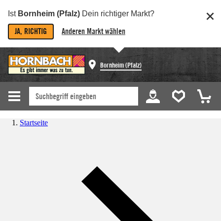
Ist
Bornheim (Pfalz)
Dein richtiger Markt?
JA, RICHTIG
Anderen Markt wählen
Bornheim (Pfalz)
Startseite