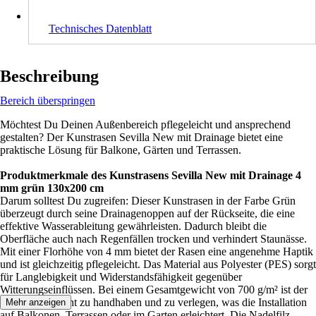
Technisches Datenblatt
Beschreibung
Bereich überspringen
Möchtest Du Deinen Außenbereich pflegeleicht und ansprechend
gestalten? Der Kunstrasen Sevilla New mit Drainage bietet eine
praktische Lösung für Balkone, Gärten und Terrassen.
Produktmerkmale des Kunstrasens Sevilla New mit Drainage 4
mm grün 130x200 cm
Darum solltest Du zugreifen: Dieser Kunstrasen in der Farbe Grün
überzeugt durch seine Drainagenoppen auf der Rückseite, die eine
effektive Wasserableitung gewährleisten. Dadurch bleibt die
Oberfläche auch nach Regenfällen trocken und verhindert Staunässe.
Mit einer Florhöhe von 4 mm bietet der Rasen eine angenehme Haptik
und ist gleichzeitig pflegeleicht. Das Material aus Polyester (PES) sorgt
für Langlebigkeit und Widerstandsfähigkeit gegenüber
Witterungseinflüssen. Bei einem Gesamtgewicht von 700 g/m² ist der
Kunstrasen leicht zu handhaben und zu verlegen, was die Installation
Mehr anzeigen
auf Balkonen, Terrassen oder im Garten erleichtert. Die Nadelfilz-