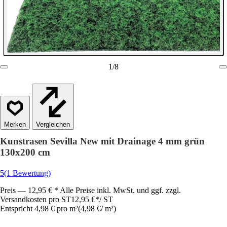
1
/
8
Vergleichen
Kunstrasen Sevilla New mit Drainage 4 mm grün
130x200 cm
5
(1 Bewertung)
Preis — 12,95 € * Alle Preise inkl. MwSt. und ggf. zzgl.
Versandkosten pro ST
12,95 €
*
/
ST
Entspricht 4,98 € pro m²
(
4,98 €
/
m²
)