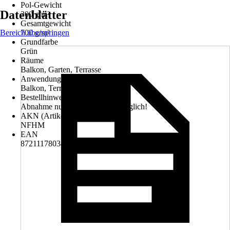
Pol-Gewicht
Datenblätter
300 g/m²
Gesamtgewicht
Bereich überspringen
700 g/m²
Grundfarbe
Grün
Räume
Balkon, Garten, Terrasse
Anwendungsbereich
Balkon, Terrasse, Wintergarten
Bestellhinweis
Abnahme nur als ganze Rolle möglich!
AKN (Artikelkurznummer)
NFHM
EAN
8721117803453