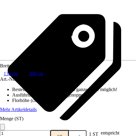
Breite
130 cm
200 cm
Art.-Nr.
12669733
Bestellhinweis
:
Abnahme nur als ganze Rolle möglich!
Ausführung Rücken
:
Drainagenoppen
Florhöhe (ca.)
:
4 mm
Mehr Artikeldetails
Menge (ST)
entspricht
1 ST
Verkauf durch:
HORNBACH