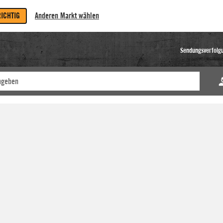
RICHTIG
Anderen Markt wählen
Sendungsverfolg