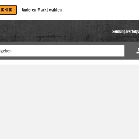
RICHTIG
Anderen Markt wählen
Sendungsverfolg