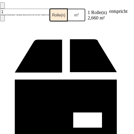
entspricht
1 Rolle(n)
Verkauf durch:
HORNBACH
Rolle(n)
m²
2,660 m²