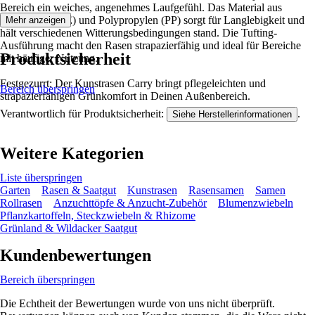
Bereich ein weiches, angenehmes Laufgefühl. Das Material aus
Polyethylen (PE) und Polypropylen (PP) sorgt für Langlebigkeit und
Mehr anzeigen
hält verschiedenen Witterungsbedingungen stand. Die Tufting-
Ausführung macht den Rasen strapazierfähig und ideal für Bereiche
Produktsicherheit
mit häufiger Nutzung.
Festgezurrt: Der Kunstrasen Carry bringt pflegeleichten und
Bereich überspringen
strapazierfähigen Grünkomfort in Deinen Außenbereich.
Verantwortlich für Produktsicherheit:
.
Siehe Herstellerinformationen
Weitere Kategorien
Liste überspringen
Garten
Rasen & Saatgut
Kunstrasen
Rasensamen
Samen
Rollrasen
Anzuchttöpfe & Anzucht-Zubehör
Blumenzwiebeln
Pflanzkartoffeln, Steckzwiebeln & Rhizome
Grünland & Wildacker Saatgut
Kundenbewertungen
Bereich überspringen
Die Echtheit der Bewertungen wurde von uns nicht überprüft.