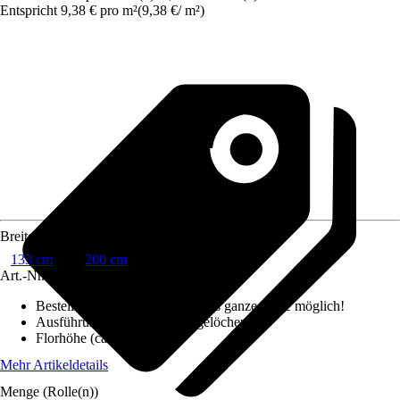
Entspricht 9,38 € pro m²
(
9,38 €
/
m²
)
Breite
133 cm
200 cm
Art.-Nr.
10322940
Bestellhinweis
:
Abnahme nur als ganze Rolle möglich!
Ausführung Rücken
:
Drainagelöcher
Florhöhe (ca.)
:
15 mm
Mehr Artikeldetails
Menge (Rolle(n))