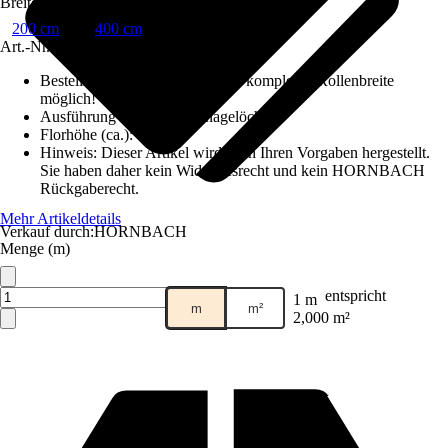
Breite
200 cm
400 cm
Art.-Nr.
6297346
Bestellhinweis
:
Abnahme nur in kompletter Rollenbreite
möglich!
Ausführung Rücken
:
Drainagelöcher
Florhöhe (ca.)
:
15 mm
Hinweis: Dieser Artikel wird nach Ihren Vorgaben hergestellt.
Sie haben daher kein Widerrufsrecht und kein HORNBACH
Rückgaberecht.
Mehr Artikeldetails
Verkauf durch:
HORNBACH
Menge (m)
entspricht
1 m
m
m²
2,000 m²