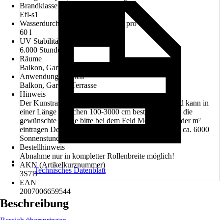
Brandklasse
Efl-s1
Wasserdurchlässigkeit pro Minute pro qm
60 l
UV Stabilität
6.000 Stunden
Räume
Balkon, Garten, Terrasse
Anwendungsbereich
Balkon, Garten, Terrasse
Hinweis
Der Kunstrasen hat eine feste Breite von 200 cm und kann in
einer Länge zwischen 100-3000 cm bestellt werden, die
gewünschte Länge bitte bei dem Feld Menge in m oder m²
eintragen Der Kunstrasen hat eine Lichtechtheit von ca. 6000
Sonnenstunden. Eine Sandfüllung wird empfohlen.
Bestellhinweis
Abnahme nur in kompletter Rollenbreite möglich!
AKN (Artikelkurznummer)
Technisches Datenblatt
3S7D
EAN
2007006659544
Beschreibung