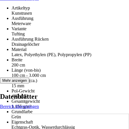
Artikeltyp
Kunstrasen
Ausführung
Meterware
Variante
Tufting
Ausführung Rücken
Drainagelöcher
Material
Latex, Polyethylen (PE), Polypropylen (PP)
Breite
200 cm
Länge (von-bis)
100 cm - 3.000 cm
Florhöhe (ca.)
Mehr anzeigen
15 mm
Pol-Gewicht
Datenblätter
495 g/m²
Gesamtgewicht
Bereich überspringen
1.155 g/m²
Grundfarbe
Grün
Eigenschaft
Echtgras-Optik, Wasserdurchlässig