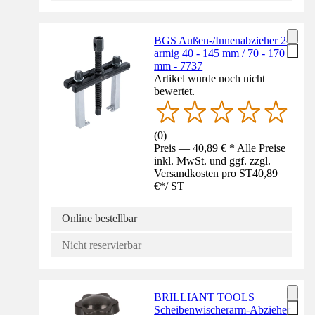
BGS Außen-/Innenabzieher 2-
armig 40 - 145 mm / 70 - 170
mm - 7737
Artikel wurde noch nicht
bewertet.
(
0
)
Preis — 40,89 € * Alle Preise
inkl. MwSt. und ggf. zzgl.
Versandkosten pro ST
40,89
€
*
/
ST
Online bestellbar
Nicht reservierbar
BRILLIANT TOOLS
Scheibenwischerarm-Abzieher