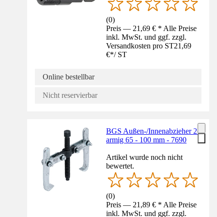
(
0
)
Preis — 21,69 € * Alle Preise
inkl. MwSt. und ggf. zzgl.
Versandkosten pro ST
21,69
€
*
/
ST
Online bestellbar
Nicht reservierbar
BGS Außen-/Innenabzieher 2-
armig 65 - 100 mm - 7690
Artikel wurde noch nicht
bewertet.
(
0
)
Preis — 21,89 € * Alle Preise
inkl. MwSt. und ggf. zzgl.