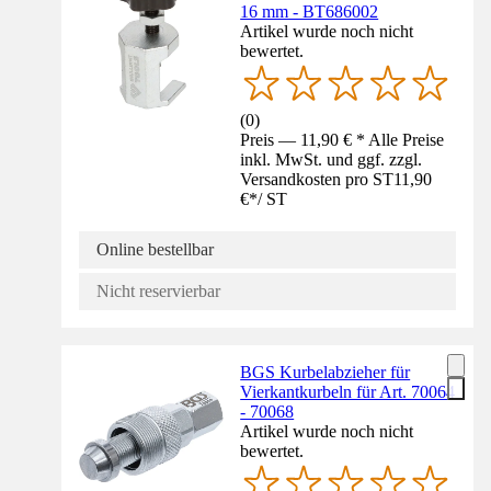
16 mm - BT686002
Artikel wurde noch nicht
bewertet.
(
0
)
Preis — 11,90 € * Alle Preise
inkl. MwSt. und ggf. zzgl.
Versandkosten pro ST
11,90
€
*
/
ST
Online bestellbar
Nicht reservierbar
BGS Kurbelabzieher für
Vierkantkurbeln für Art. 70064
- 70068
Artikel wurde noch nicht
bewertet.