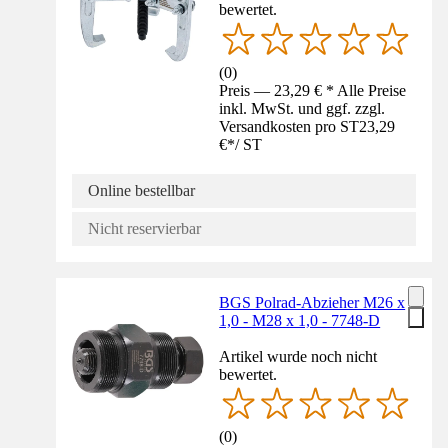
bewertet.
(
0
)
Preis — 23,29 € * Alle Preise
inkl. MwSt. und ggf. zzgl.
Versandkosten pro ST
23,29
€
*
/
ST
Online bestellbar
Nicht reservierbar
BGS Polrad-Abzieher M26 x
1,0 - M28 x 1,0 - 7748-D
Artikel wurde noch nicht
bewertet.
(
0
)