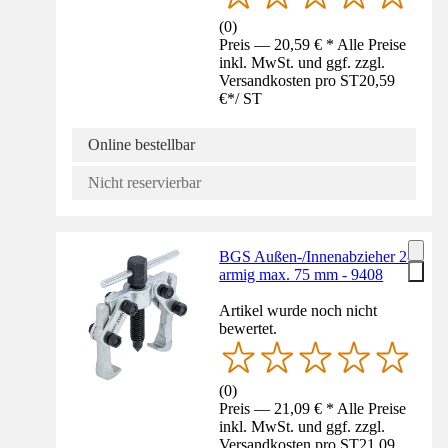
(
0
)
Preis — 20,59 € * Alle Preise
inkl. MwSt. und ggf. zzgl.
Versandkosten pro ST
20,59
€
*
/
ST
Online bestellbar
Nicht reservierbar
BGS Außen-/Innenabzieher 2-
armig max. 75 mm - 9408
Artikel wurde noch nicht
bewertet.
(
0
)
Preis — 21,09 € * Alle Preise
inkl. MwSt. und ggf. zzgl.
Versandkosten pro ST
21,09