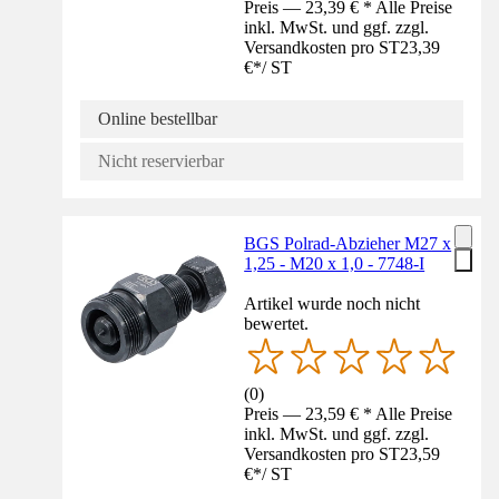
Preis — 23,39 € * Alle Preise
inkl. MwSt. und ggf. zzgl.
Versandkosten pro ST
23,39
€
*
/
ST
Online bestellbar
Nicht reservierbar
BGS Polrad-Abzieher M27 x
1,25 - M20 x 1,0 - 7748-I
Artikel wurde noch nicht
bewertet.
(
0
)
Preis — 23,59 € * Alle Preise
inkl. MwSt. und ggf. zzgl.
Versandkosten pro ST
23,59
€
*
/
ST