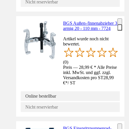
Nicht reservierbar
BGS Außen-/Innenabzieher 3-
armig 20 - 110 mm - 7724
Artikel wurde noch nicht
bewertet.
(
0
)
Preis — 28,99 € * Alle Preise
inkl. MwSt. und ggf. zzgl.
Versandkosten pro ST
28,99
€
*
/
ST
Online bestellbar
Nicht reservierbar
BGS Einspritzpumpenrad-