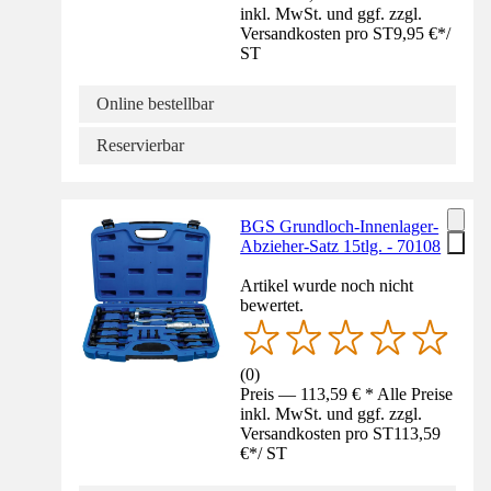
inkl. MwSt. und ggf. zzgl.
Versandkosten pro ST
9,95 €
*
/
ST
Online bestellbar
Reservierbar
BGS Grundloch-Innenlager-
Abzieher-Satz 15tlg. - 70108
Artikel wurde noch nicht
bewertet.
(
0
)
Preis — 113,59 € * Alle Preise
inkl. MwSt. und ggf. zzgl.
Versandkosten pro ST
113,59
€
*
/
ST