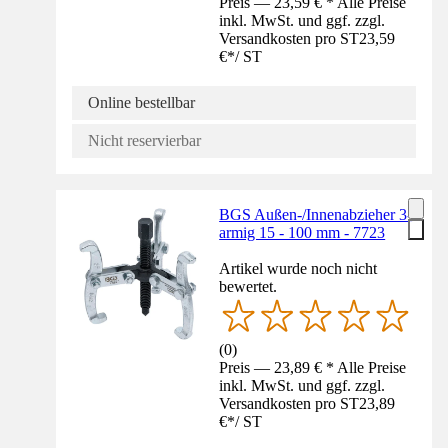
Preis — 23,59 € * Alle Preise
inkl. MwSt. und ggf. zzgl.
Versandkosten pro ST
23,59
€
*
/
ST
Online bestellbar
Nicht reservierbar
BGS Außen-/Innenabzieher 3-
armig 15 - 100 mm - 7723
Artikel wurde noch nicht
bewertet.
(
0
)
Preis — 23,89 € * Alle Preise
inkl. MwSt. und ggf. zzgl.
Versandkosten pro ST
23,89
€
*
/
ST