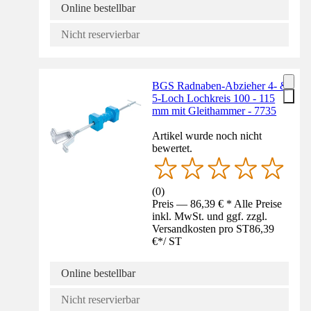
Online bestellbar
Nicht reservierbar
BGS Radnaben-Abzieher 4- &
5-Loch Lochkreis 100 - 115
mm mit Gleithammer - 7735
Artikel wurde noch nicht
bewertet.
(
0
)
Preis — 86,39 € * Alle Preise
inkl. MwSt. und ggf. zzgl.
Versandkosten pro ST
86,39
€
*
/
ST
Online bestellbar
Nicht reservierbar