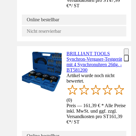
Versandkosten pro ST
47,99
€
*
/
ST
Online bestellbar
Nicht reservierbar
BRILLIANT TOOLS
Synchron-Vergaser-Testgerät
mit 4 Synchronuhren 26tlg. -
BT581200
Artikel wurde noch nicht
bewertet.
(
0
)
Preis — 161,39 € * Alle Preise
inkl. MwSt. und ggf. zzgl.
Versandkosten pro ST
161,39
€
*
/
ST
Online bestellbar