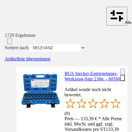
Alle
1729 Ergebnisse
Sortiert nach:
Artikelliste überspringen
BGS Stecker-Entriegelungs-
Werkzeug-Satz 23tlg. - 60160
Artikel wurde noch nicht
bewertet.
(
0
)
Preis — 133,39 € * Alle Preise
inkl. MwSt. und ggf. zzgl.
Versandkosten pro ST
133,39