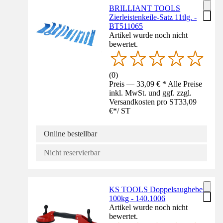
BRILLIANT TOOLS
Zierleistenkeile-Satz 11tlg. -
BT511065
Artikel wurde noch nicht
bewertet.
(
0
)
Preis — 33,09 € * Alle Preise
inkl. MwSt. und ggf. zzgl.
Versandkosten pro ST
33,09
€
*
/
ST
Online bestellbar
Nicht reservierbar
KS TOOLS Doppelsaugheber
100kg - 140.1006
Artikel wurde noch nicht
bewertet.