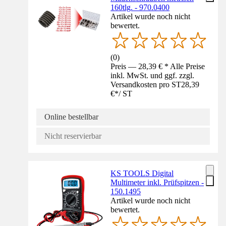
160tlg. - 970.0400
Artikel wurde noch nicht
bewertet.
(
0
)
Preis — 28,39 € * Alle Preise
inkl. MwSt. und ggf. zzgl.
Versandkosten pro ST
28,39
€
*
/
ST
Online bestellbar
Nicht reservierbar
KS TOOLS Digital
Multimeter inkl. Prüfspitzen -
150.1495
Artikel wurde noch nicht
bewertet.