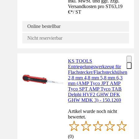
inkl. MwSt. und ggf. zzgl.
Versandkosten pro ST
63,19
€
*
/
ST
Online bestellbar
Nicht reservierbar
KS TOOLS
Entriegelungswerkzeug für
Flachstecker/Flachsteckhülsen
2,8 mm 4,8 mm 5,8 mm 6,3
mm (AMP Tyco JPT AMP
Tyco SPT AMP Tyco TAB
Delphi HVF2 GHW DFK
GHW MDK 3) - 150.1269
Artikel wurde noch nicht
bewertet.
(
0
)