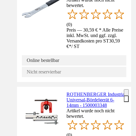
bewertet.
(
0
)
Preis — 30,59 € * Alle Preise
inkl. MwSt. und ggf. zzgl.
Versandkosten pro ST
30,59
€
*
/
ST
Online bestellbar
Nicht reservierbar
ROTHENBERGER Industrial
Universal-Bördelgerät 6-
14mm - 1500003348
Artikel wurde noch nicht
bewertet.
(
0
)