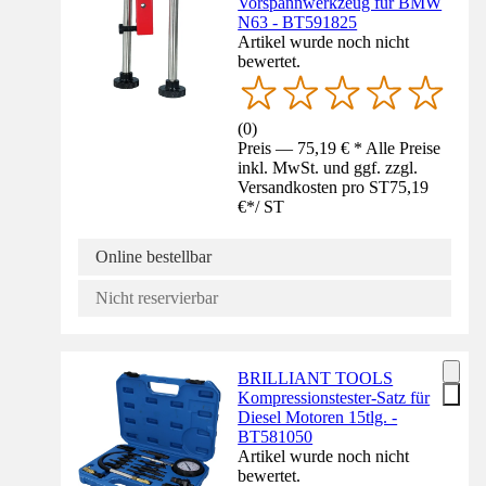
Vorspannwerkzeug für BMW
N63 - BT591825
Artikel wurde noch nicht
bewertet.
(
0
)
Preis — 75,19 € * Alle Preise
inkl. MwSt. und ggf. zzgl.
Versandkosten pro ST
75,19
€
*
/
ST
Online bestellbar
Nicht reservierbar
BRILLIANT TOOLS
Kompressionstester-Satz für
Diesel Motoren 15tlg. -
BT581050
Artikel wurde noch nicht
bewertet.