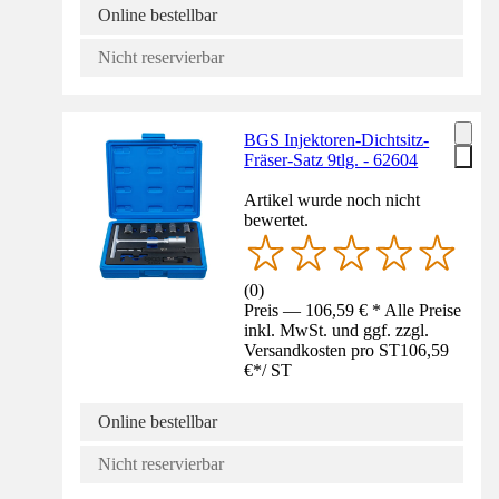
Online bestellbar
Nicht reservierbar
BGS Injektoren-Dichtsitz-
Fräser-Satz 9tlg. - 62604
Artikel wurde noch nicht
bewertet.
(
0
)
Preis — 106,59 € * Alle Preise
inkl. MwSt. und ggf. zzgl.
Versandkosten pro ST
106,59
€
*
/
ST
Online bestellbar
Nicht reservierbar