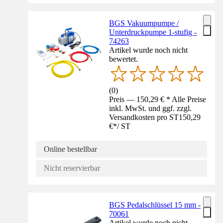
BGS Vakuumpumpe /
Unterdruckpumpe 1-stufig -
74263
Artikel wurde noch nicht
bewertet.
(
0
)
Preis — 150,29 € * Alle Preise
inkl. MwSt. und ggf. zzgl.
Versandkosten pro ST
150,29
€
*
/
ST
Online bestellbar
Nicht reservierbar
BGS Pedalschlüssel 15 mm -
70061
Artikel wurde noch nicht