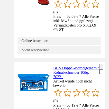
(
0
)
Preis — 62,69 € * Alle Preise
inkl. MwSt. und ggf. zzgl.
Versandkosten pro ST
62,69
€
*
/
ST
Online bestellbar
Nicht reservierbar
BGS Doppel-Bördelgerät mit
Rohrabschneider 10tlg. -
70221
Artikel wurde noch nicht
bewertet.
(
0
)
Preis — 63,19 € * Alle Preise