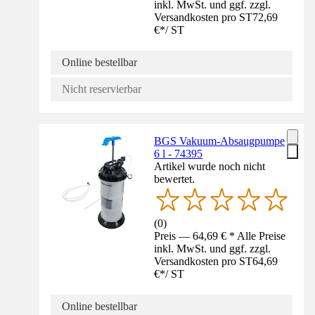
inkl. MwSt. und ggf. zzgl.
Versandkosten pro ST
72,69
€
*
/
ST
Online bestellbar
Nicht reservierbar
BGS Vakuum-Absaugpumpe
6 l - 74395
Artikel wurde noch nicht
bewertet.
(
0
)
Preis — 64,69 € * Alle Preise
inkl. MwSt. und ggf. zzgl.
Versandkosten pro ST
64,69
€
*
/
ST
Online bestellbar