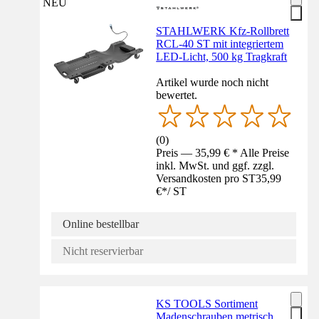
NEU
STAHLWERK Kfz-Rollbrett
RCL-40 ST mit integriertem
LED-Licht, 500 kg Tragkraft
Artikel wurde noch nicht
bewertet.
(
0
)
Preis — 35,99 € * Alle Preise
inkl. MwSt. und ggf. zzgl.
Versandkosten pro ST
35,99
€
*
/
ST
Online bestellbar
Nicht reservierbar
KS TOOLS Sortiment
Madenschrauben metrisch