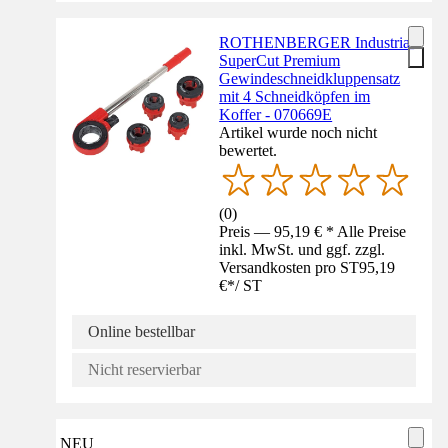
ROTHENBERGER Industrial
SuperCut Premium
Gewindeschneidkluppensatz
mit 4 Schneidköpfen im
Koffer - 070669E
Artikel wurde noch nicht
bewertet.
(
0
)
Preis — 95,19 € * Alle Preise
inkl. MwSt. und ggf. zzgl.
Versandkosten pro ST
95,19
€
*
/
ST
Online bestellbar
Nicht reservierbar
NEU