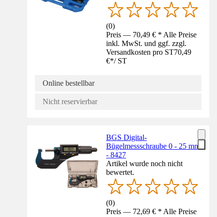
(
0
)
Preis — 70,49 € * Alle Preise
inkl. MwSt. und ggf. zzgl.
Versandkosten pro ST
70,49
€
*
/
ST
Online bestellbar
Nicht reservierbar
BGS Digital-
Bügelmessschraube 0 - 25 mm
- 8427
Artikel wurde noch nicht
bewertet.
(
0
)
Preis — 72,69 € * Alle Preise