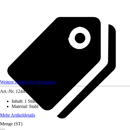
Weitere Artikel des Verkäufers
Art.-Nr.
12445949
Inhalt
:
1 Stück
Material
:
Stahl
Mehr Artikeldetails
Menge (ST)