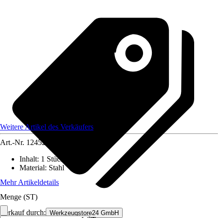
Weitere Artikel des Verkäufers
Art.-Nr.
12452323
Inhalt
:
1 Stück
Material
:
Stahl
Mehr Artikeldetails
Menge (ST)
Verkauf durch:
Werkzeugstore24 GmbH