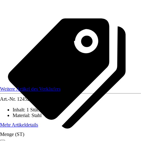
Weitere Artikel des Verkäufers
Art.-Nr.
12452398
Inhalt
:
1 Stück
Material
:
Stahl
Mehr Artikeldetails
Menge (ST)