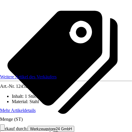
Weitere Artikel des Verkäufers
Art.-Nr.
12452822
Inhalt
:
1 Stück
Material
:
Stahl
Mehr Artikeldetails
Menge (ST)
Verkauf durch:
Werkzeugstore24 GmbH