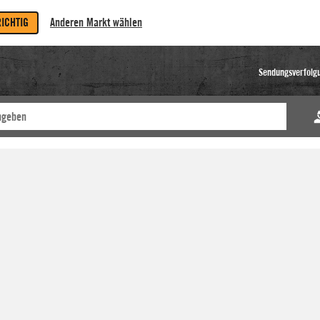
RICHTIG
Anderen Markt wählen
Sendungsverfolg