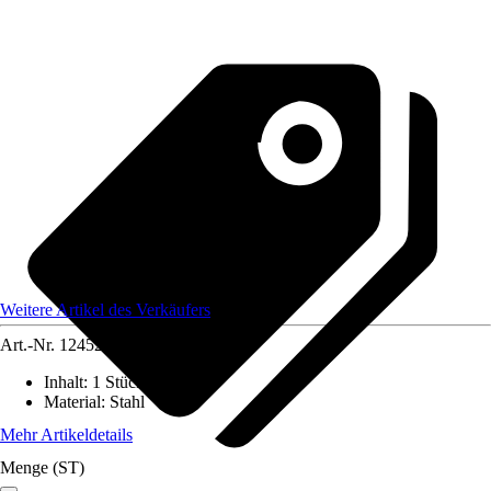
Weitere Artikel des Verkäufers
Art.-Nr.
12452477
Inhalt
:
1 Stück
Material
:
Stahl
Mehr Artikeldetails
Menge (ST)