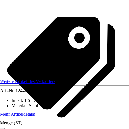
Weitere Artikel des Verkäufers
Art.-Nr.
12446501
Inhalt
:
1 Stück
Material
:
Stahl
Mehr Artikeldetails
Menge (ST)