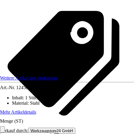
Weitere Artikel des Verkäufers
Art.-Nr.
12450157
Inhalt
:
1 Stück
Material
:
Stahl
Mehr Artikeldetails
Menge (ST)
Verkauf durch:
Werkzeugstore24 GmbH