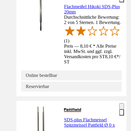
Flachmeißel Hikoki SDS-Plus
20mm
Durchschnittliche Bewertung:
2 von 5 Sternen. 1 Bewertung.
(
1
)
Preis — 8,10 € * Alle Preise
inkl. MwSt. und ggf. zzgl.
Versandkosten pro ST
8,10 €
*
/
ST
Online bestellbar
Reservierbar
SDS-plus Flachmeissel
Spitzmeissel Pattfield Ø 0 x