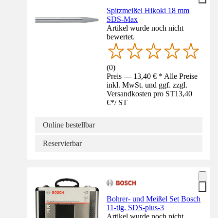
Spitzmeißel Hikoki 18 mm
SDS-Max
Artikel wurde noch nicht
bewertet.
(
0
)
Preis — 13,40 € * Alle Preise
inkl. MwSt. und ggf. zzgl.
Versandkosten pro ST
13,40
€
*
/
ST
Online bestellbar
Reservierbar
Bohrer- und Meißel Set Bosch
11-tlg. SDS-plus-3
Artikel wurde noch nicht