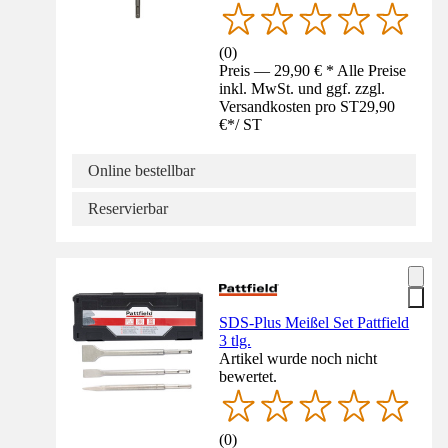
(
0
)
Preis — 29,90 € * Alle Preise
inkl. MwSt. und ggf. zzgl.
Versandkosten pro ST
29,90
€
*
/
ST
Online bestellbar
Reservierbar
SDS-Plus Meißel Set Pattfield
3 tlg.
Artikel wurde noch nicht
bewertet.
(
0
)