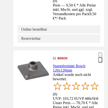
(
0
)
Preis — 9,50 € * Alle Preise
inkl. MwSt. und ggf. zzgl.
Versandkosten pro Pack
9,50
€
*
/
Pack
Online bestellbar
Reservierbar
Stampferplatte Bosch
120x120mm
Artikel wurde noch nicht
bewertet.
(
0
)
UVP: 103,72 €
UVP
103,72 €
Unser Preis — 70,70 € * Alle
Preise inkl. MwSt. und ggf.