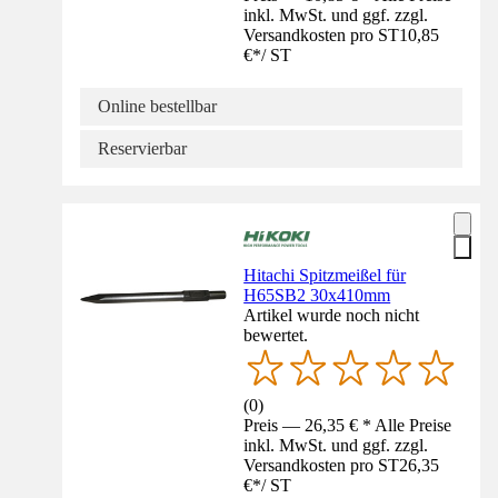
inkl. MwSt. und ggf. zzgl.
Versandkosten pro ST
10,85
€
*
/
ST
Online bestellbar
Reservierbar
Hitachi Spitzmeißel für
H65SB2 30x410mm
Artikel wurde noch nicht
bewertet.
(
0
)
Preis — 26,35 € * Alle Preise
inkl. MwSt. und ggf. zzgl.
Versandkosten pro ST
26,35
€
*
/
ST