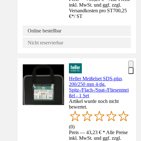
inkl. MwSt. und ggf. zzgl.
Versandkosten pro ST
700,25
€
*
/
ST
Online bestellbar
Nicht reservierbar
Heller Meißelset SDS-plus
200/250 mm 4-tlg.
Spitz-/Flach-/Spat-/Fliesenmei
ßel - 1 Set
Artikel wurde noch nicht
bewertet.
(
0
)
Preis — 43,23 € * Alle Preise
inkl. MwSt. und ggf. zzgl.