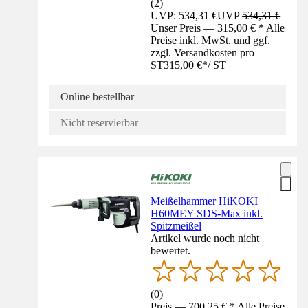
(
2
)
UVP: 534,31 €
UVP
534,31 €
Unser Preis — 315,00 € * Alle
Preise inkl. MwSt. und ggf.
zzgl. Versandkosten pro
ST
315,00 €
*
/
ST
Online bestellbar
Nicht reservierbar
Meißelhammer HiKOKI
H60MEY SDS-Max inkl.
Spitzmeißel
Artikel wurde noch nicht
bewertet.
(
0
)
Preis — 700,25 € * Alle Preise