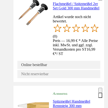
Flachmeißel / Spitzmeißel 2er
Set Gold 300 mm Handmeißel
Artikel wurde noch nicht
bewertet.
(
0
)
Preis — 16,99 € * Alle Preise
inkl. MwSt. und ggf. zzgl.
Versandkosten pro ST
16,99
€
*
/
ST
Online bestellbar
Nicht reservierbar
Spitzmeißel Handmeißel
Rennsteig 300 mm