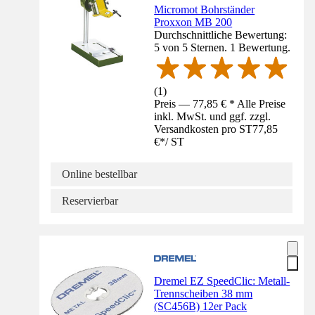
Micromot Bohrständer
Proxxon MB 200
Durchschnittliche Bewertung:
5 von 5 Sternen. 1 Bewertung.
(
1
)
Preis — 77,85 € * Alle Preise
inkl. MwSt. und ggf. zzgl.
Versandkosten pro ST
77,85
€
*
/
ST
Online bestellbar
Reservierbar
Dremel EZ SpeedClic: Metall-
Trennscheiben 38 mm
(SC456B) 12er Pack