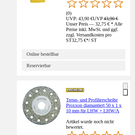
(
0
)
UVP: 43,90 €
UVP
43,90 €
Unser Preis — 32,75 € * Alle
Preise inkl. MwSt. und ggf.
zzgl. Versandkosten pro
ST
32,75 €
*
/
ST
Online bestellbar
Reservierbar
Trenn- und Profilierscheibe
Proxxon diamantiert 50 x 1 x
10 mm für LHW + LHW/A
Artikel wurde noch nicht
bewertet.