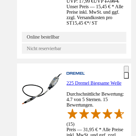
UVP: 17,99 €
UVP
17,99 €
Unser Preis — 15,45 € * Alle
Preise inkl. MwSt. und ggf.
zzgl. Versandkosten pro
ST
15,45 €
*
/
ST
Online bestellbar
Nicht reservierbar
225 Dremel Biegsame Welle
Durchschnittliche Bewertung:
4.7 von 5 Sternen. 15
Bewertungen.
(
15
)
Preis — 31,95 € * Alle Preise
inkl. MwSt. und ggf. zzgl.