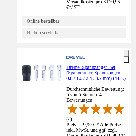
Versandkosten pro ST
30,95
€
*
/
ST
Online bestellbar
Nicht reservierbar
Dremel Spannzangen-Set
(Spannmutter, Spannzangen
0,8 / 1,6 / 2,4 / 3,2 mm) (4485)
Durchschnittliche Bewertung:
5 von 5 Sternen. 4
Bewertungen.
(
4
)
Preis — 9,90 € * Alle Preise
inkl. MwSt. und ggf. zzgl.
Versandkosten pro ST
9,90 €
*
/