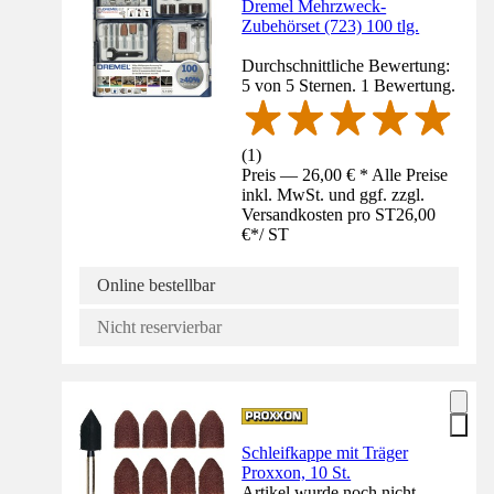
Dremel Mehrzweck-
Zubehörset (723) 100 tlg.
Durchschnittliche Bewertung:
5 von 5 Sternen. 1 Bewertung.
(
1
)
Preis — 26,00 € * Alle Preise
inkl. MwSt. und ggf. zzgl.
Versandkosten pro ST
26,00
€
*
/
ST
Online bestellbar
Nicht reservierbar
Schleifkappe mit Träger
Proxxon, 10 St.
Artikel wurde noch nicht