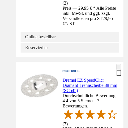
(
2
)
Preis — 29,95 € * Alle Preise
inkl. MwSt. und ggf. zzgl.
Versandkosten pro ST
29,95
€
*
/
ST
Online bestellbar
Reservierbar
Dremel EZ SpeedClic:
Diamant-Trennscheibe 38 mm
(SC545)
Durchschnittliche Bewertung:
4.4 von 5 Sternen. 7
Bewertungen.
(
7
)