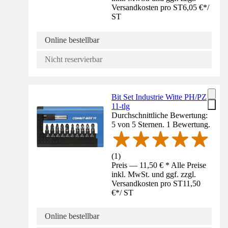
Versandkosten pro ST
6,05 €
*
/
ST
Online bestellbar
Nicht reservierbar
Bit Set Industrie Witte PH/PZ
11-tlg
Durchschnittliche Bewertung:
5 von 5 Sternen. 1 Bewertung.
(
1
)
Preis — 11,50 € * Alle Preise
inkl. MwSt. und ggf. zzgl.
Versandkosten pro ST
11,50
€
*
/
ST
Online bestellbar