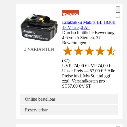
Ersatzakku Makita BL 1830B
18 V Li 3,0 Ah
Durchschnittliche Bewertung:
4.6 von 5 Sternen. 37
Bewertungen.
3 VARIANTEN
(
37
)
UVP: 74,00 €
UVP
74,00 €
Unser Preis — 57,00 € * Alle
Preise inkl. MwSt. und ggf.
zzgl. Versandkosten pro
ST
57,00 €
*
/
ST
Online bestellbar
Reservierbar