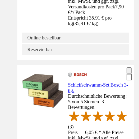
inkl. MwSt. und ggf. zzgl.
Versandkosten pro Pack
7,90
€
*
/
Pack
Entspricht 35,91 € pro
kg
(
35,91 €
/
kg
)
Online bestellbar
Reservierbar
Schleifschwamm-Set Bosch 3-
tlg.
Durchschnittliche Bewertung:
5 von 5 Sternen. 3
Bewertungen.
(
3
)
Preis — 6,05 € * Alle Preise
inkl. MwSt. und ggf. zzgl.