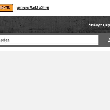
RICHTIG
Anderen Markt wählen
Sendungsverfolg