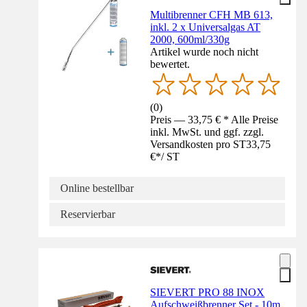
Multibrenner CFH MB 613,
inkl. 2 x Universalgas AT
2000, 600ml/330g
Artikel wurde noch nicht
bewertet.
(
0
)
Preis — 33,75 € * Alle Preise
inkl. MwSt. und ggf. zzgl.
Versandkosten pro ST
33,75
€
*
/
ST
Online bestellbar
Reservierbar
SIEVERT PRO 88 INOX
Aufschweißbrenner Set - 10m