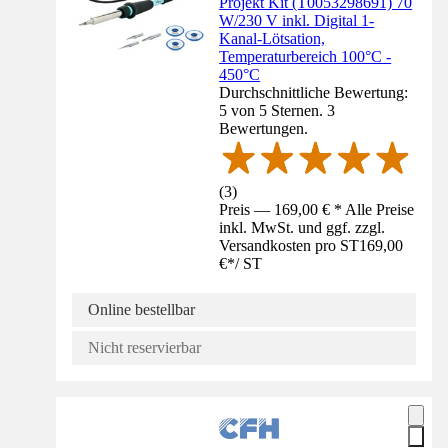
Projekt Kit (T0053298691) 70
W/230 V inkl. Digital 1-
Kanal-Lötsation,
Temperaturbereich 100°C -
450°C
Durchschnittliche Bewertung:
5 von 5 Sternen. 3
Bewertungen.
(
3
)
Preis — 169,00 € * Alle Preise
inkl. MwSt. und ggf. zzgl.
Versandkosten pro ST
169,00
€
*
/
ST
Online bestellbar
Nicht reservierbar