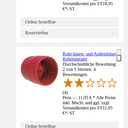
Versandkosten pro ST
18,95
€
*
/
ST
Online bestellbar
Reservierbar
Rohr-Innen- und Außenfräser
Rohrentgrater
Durchschnittliche Bewertung:
2 von 5 Sternen. 4
Bewertungen.
(
4
)
Preis — 11,95 € * Alle Preise
inkl. MwSt. und ggf. zzgl.
Versandkosten pro ST
11,95
€
*
/
ST
Online bestellbar