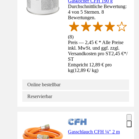
Gaskocher CFH 190 g
Durchschnittliche Bewertung:
4 von 5 Sternen. 8
Bewertungen.
(
8
)
Preis — 2,45 € * Alle Preise
inkl. MwSt. und ggf. zzgl.
Versandkosten pro ST
2,45 €
*
/
ST
Entspricht 12,89 € pro
kg
(
12,89 €
/
kg
)
Online bestellbar
Reservierbar
Gasschlauch CFH ¼" 2 m