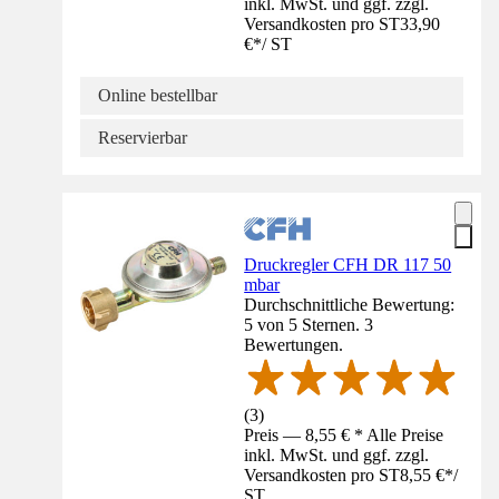
inkl. MwSt. und ggf. zzgl.
Versandkosten pro ST
33,90
€
*
/
ST
Online bestellbar
Reservierbar
Druckregler CFH DR 117 50
mbar
Durchschnittliche Bewertung:
5 von 5 Sternen. 3
Bewertungen.
(
3
)
Preis — 8,55 € * Alle Preise
inkl. MwSt. und ggf. zzgl.
Versandkosten pro ST
8,55 €
*
/
ST