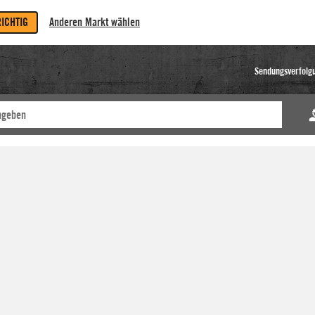
RICHTIG
Anderen Markt wählen
Sendungsverfolg