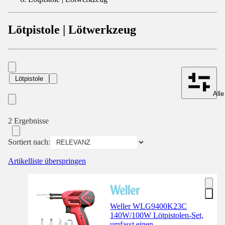
Lötpistole | Lötwerkzeug
Lötpistole
Alle
2 Ergebnisse
Sortiert nach:
Artikelliste überspringen
Weller WLG9400K23C
140W/100W Lötpistolen-Set,
umfasst einen