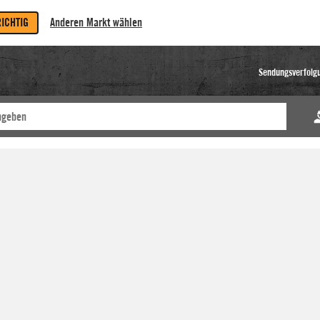
RICHTIG
Anderen Markt wählen
Sendungsverfolg