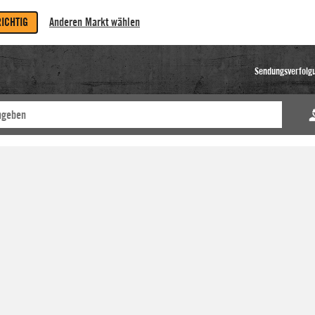
RICHTIG
Anderen Markt wählen
Sendungsverfolg