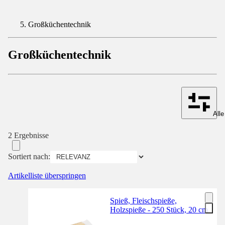
Großküchentechnik
Großküchentechnik
Alle
2 Ergebnisse
Sortiert nach:
Artikelliste überspringen
Spieß, Fleischspieße,
Holzspieße - 250 Stück, 20 cm