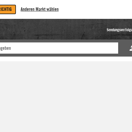
RICHTIG
Anderen Markt wählen
Sendungsverfolg