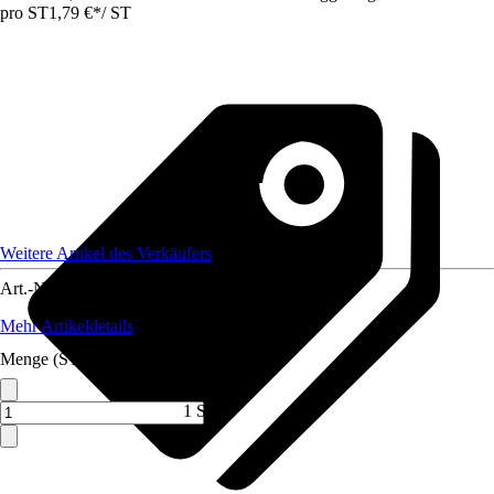
pro ST
1,79 €
*
/
ST
Weitere Artikel des Verkäufers
Art.-Nr.
12320812
Mehr Artikeldetails
Menge (ST)
1 ST