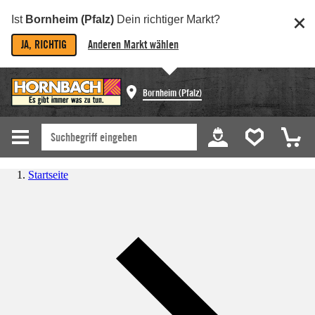
Ist
Bornheim (Pfalz)
Dein richtiger Markt?
JA, RICHTIG
Anderen Markt wählen
Bornheim (Pfalz)
Startseite