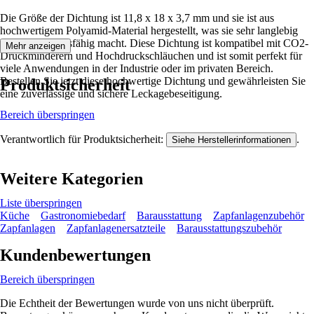
Die Größe der Dichtung ist 11,8 x 18 x 3,7 mm und sie ist aus
hochwertigem Polyamid-Material hergestellt, was sie sehr langlebig
und widerstandsfähig macht. Diese Dichtung ist kompatibel mit CO2-
Mehr anzeigen
Druckminderern und Hochdruckschläuchen und ist somit perfekt für
viele Anwendungen in der Industrie oder im privaten Bereich.
Bestellen Sie jetzt diese hochwertige Dichtung und gewährleisten Sie
Produktsicherheit
eine zuverlässige und sichere Leckagebeseitigung.
Bereich überspringen
Verantwortlich für Produktsicherheit:
.
Siehe Herstellerinformationen
Weitere Kategorien
Liste überspringen
Küche
Gastronomiebedarf
Barausstattung
Zapfanlagenzubehör
Zapfanlagen
Zapfanlagenersatzteile
Barausstattungszubehör
Kundenbewertungen
Bereich überspringen
Die Echtheit der Bewertungen wurde von uns nicht überprüft.